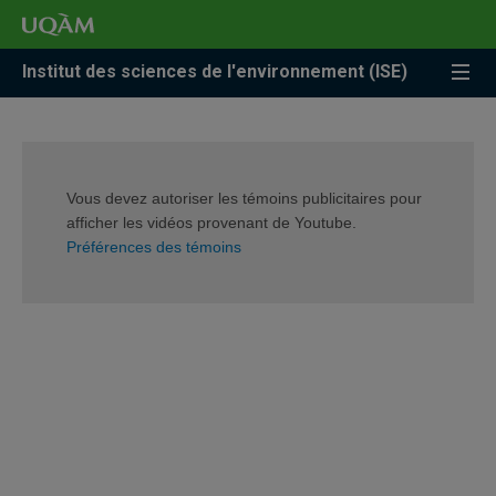
Accéder
Accéder
Accéder
à
au
à
la
menu
la
Institut des sciences de l'environnement (ISE)
recherche
pricipal
zone
centrale
Vous devez autoriser les témoins publicitaires pour
afficher les vidéos provenant de Youtube.
Préférences des témoins