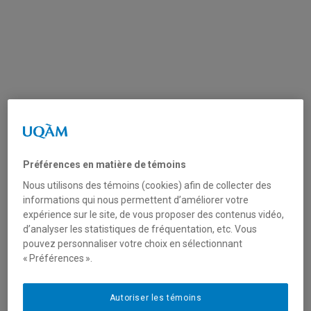
Pour découvrir nos programmes, cliquez
ici
.
Préférences en matière de témoins
Nous utilisons des témoins (cookies) afin de collecter des
L’
Institut des sciences de l’environnement
de l’UQAM
informations qui nous permettent d’améliorer votre
héberge quatre programmes de formation en
expérience sur le site, de vous proposer des contenus vidéo,
environnement aux trois cycles d'étude. Nous vous
d’analyser les statistiques de fréquentation, etc. Vous
invitons à
les découvrir
, et à
nous contacter
pour de plus
pouvez personnaliser votre choix en sélectionnant
amples informations.
« Préférences ».
Autoriser les témoins
Je veux faire une