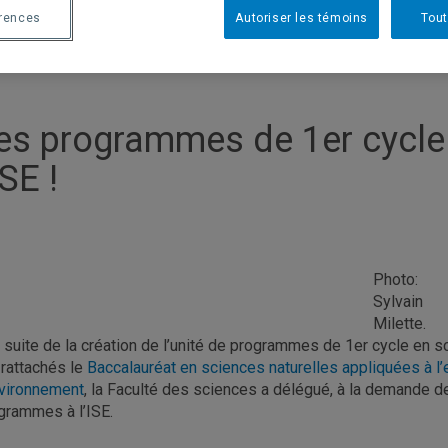
érences
Autoriser les témoins
Tout
es programmes de 1er cycle
ISE !
Photo:
Sylvain
Milette.
a suite de la création de l’unité de programmes de 1er cycle en s
 rattachés le
Baccalauréat en sciences naturelles appliquées à l
nvironnement
, la Faculté des sciences a délégué, à la demande de
grammes à l’ISE.