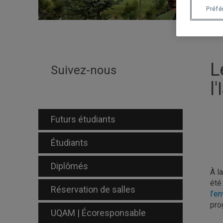
Préf
L
Suivez-nous
l'
Futurs étudiants
Étudiants
Diplômés
À l
été
Réservation de salles
l’e
pro
UQAM | Écoresponsable