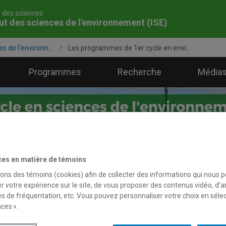
é des sciences
tut des sciences de l'environnement (ISE)
es de l'environn...
Les programmes de 1er cycle en envi...
Programmes
Recherche
Médias
ces en matière de témoins
sons des témoins (cookies) afin de collecter des informations qui nous 
r votre expérience sur le site, de vous proposer des contenus vidéo, d’a
es de fréquentation, etc. Vous pouvez personnaliser votre choix en séle
ces ».