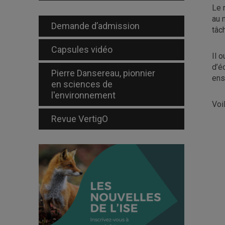
Le 
au 
Demande d’admission
tâc
Capsules vidéo
Il 
d’é
Pierre Dansereau, pionnier
ens
en sciences de
l'environnement
Voi
Revue VertigO