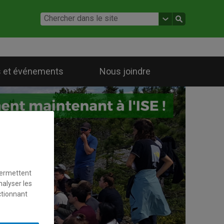
 et événements
Nous joindre
permettent
nalyser les
ctionnant