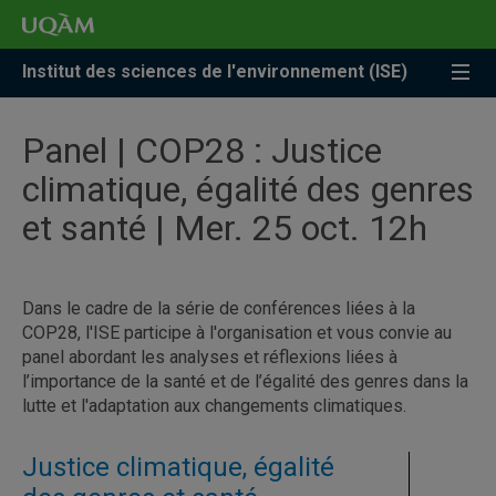
Accéder
Accéder
Accéder
à
au
à
la
menu
la
Institut des sciences de l'environnement (ISE)
recherche
pricipal
zone
centrale
Panel | COP28 : Justice
climatique, égalité des genres
et santé | Mer. 25 oct. 12h
Dans le cadre de la série de conférences liées à la
COP28, l'ISE participe à l'organisation et vous convie au
panel abordant les analyses et réflexions liées à
l’importance de la santé et de l’égalité des genres dans la
lutte et l'adaptation aux changements climatiques.
Justice climatique, égalité