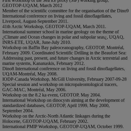
First workshop of the Sea ice proxy (SIP) working group,
GEOTOP-UQAM, March 2012
Member of the scientific committee for the organisation of the Dino9
International conference on living and fossil dinoflagellates,
Liverpool, August-September 2011.
41th Arctic Workshop, GEOTOP-UQAM, March 2011.
International summer school in marine geology on the theme of
¿Climate and Ocean changes in polar and subpolar seas¿, UQAQ,
INRS-ETE, UQAR, June-July 2010.
Workshop on Baffin Bay paleoceanography, GEOTOP, Montréal,
February 2009. Co­ordinated Scientific Drilling in the Beaufort Sea:
Addressing past, present, and future changes in Arctic terrestrial and
marine systems, Kananaskis, February 2012.
Dino8 International conference on living and fossil dinoflagellates,
UQAM-Montréal, May 2008.
IODP-Canada Workshop, McGill University, February 2007-09-28
Special session and workshop on micropaleontological tracers,
GAC-MAC, Montréal, May 2006.
Workshop on the 8.2 ka event, GEOTOP, May 2004.
International Workshop on dinocysts aiming at the development of
standardized databases, GEOTOP, April 1999, May 2000,
September 2004.
Workshop on the Arctic-North Atlantic linkages during the
Holocene, GEOTOP-UQAM, February 2002.
International PMIP Workshop, GEOTOP-UQAM, October 1999.