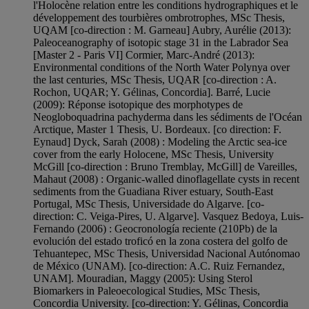
l'Holocène relation entre les conditions hydrographiques et le
développement des tourbières ombrotrophes, MSc Thesis,
UQAM [co-direction : M. Garneau] Aubry, Aurélie (2013):
Paleoceanography of isotopic stage 31 in the Labrador Sea
[Master 2 - Paris VI] Cormier, Marc-André (2013):
Environmental conditions of the North Water Polynya over
the last centuries, MSc Thesis, UQAR [co-direction : A.
Rochon, UQAR; Y. Gélinas, Concordia]. Barré, Lucie
(2009): Réponse isotopique des morphotypes de
Neogloboquadrina pachyderma dans les sédiments de l'Océan
Arctique, Master 1 Thesis, U. Bordeaux. [co direction: F.
Eynaud] Dyck, Sarah (2008) : Modeling the Arctic sea-ice
cover from the early Holocene, MSc Thesis, University
McGill [co-direction : Bruno Tremblay, McGill] de Vareilles,
Mahaut (2008) : Organic-walled dinoflagellate cysts in recent
sediments from the Guadiana River estuary, South-East
Portugal, MSc Thesis, Universidade do Algarve. [co-
direction: C. Veiga-Pires, U. Algarve]. Vasquez Bedoya, Luis-
Fernando (2006) : Geocronología reciente (210Pb) de la
evolución del estado troficó en la zona costera del golfo de
Tehuantepec, MSc Thesis, Universidad Nacional Autónomao
de México (UNAM). [co-direction: A.C. Ruiz Fernandez,
UNAM]. Mouradian, Maggy (2005): Using Sterol
Biomarkers in Paleoecological Studies, MSc Thesis,
Concordia University. [co-direction: Y. Gélinas, Concordia