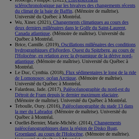
sclérochronologique par les bivalves des changements récents
du climat de la baie de Baffin
. (Mémoire de maîtrise).
Université du Québec à Montréal.
Wu, Xiner. (2021)
. Changements climatiques au cours des
deux derniers millénaires dans le Golfe du Saint-Laurent,
Canada atlantique
. (Mémoire de maîtrise). Université du
Québec à Montréal.
Brice, Camille. (2019)
. Oscillations millénaires des conditions
hydrographiques d'Isfjorden, Ouest du Spitzberg, au cours de
l'Holocène, en relation avec la dynamique de la dérive nord-
atlantique
. (Mémoire de maîtrise). Université du Québec à
Montréal.
Le Duc, Cynthia. (2018)
. Flux sédimentaires le long de la ride
de Lomonosov, océan Arctique
. (Mémoire de maîtrise).
Université du Québec à Montréal.
Falardeau, Jade. (2017)
. Paléocéanographie du nord-est du
Détroit de Fram depuis le dernier maximum glaciaire
.
(Mémoire de maîtrise). Université du Québec à Montréal.
Teboulle, Oury. (2016)
. Paléocéanographie du stade 13 dans
la mer du Labrador
. (Mémoire de maîtrise). Université du
Québec à Montréal.
Ouellet-Bernier, Marie-Michèle. (2014)
. Changements
paléocéanographiques dans la région de Disko Bugt,
Groenland, au cours de l'Holocène
. (Mémoire de maîtrise).