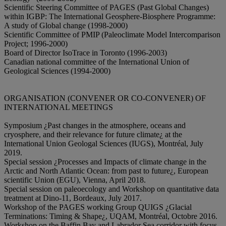
Scientific Steering Committee of PAGES (Past Global Changes)
within IGBP: The International Geosphere-Biosphere Programme:
A study of Global change (1998-2000)
Scientific Committee of PMIP (Paleoclimate Model Intercomparison
Project; 1996-2000)
Board of Director IsoTrace in Toronto (1996-2003)
Canadian national committee of the International Union of
Geological Sciences (1994-2000)
ORGANISATION (CONVENER OR CO-CONVENER) OF
INTERNATIONAL MEETINGS
Symposium ¿Past changes in the atmosphere, oceans and
cryosphere, and their relevance for future climate¿ at the
International Union Geologal Sciences (IUGS), Montréal, July
2019.
Special session ¿Processes and Impacts of climate change in the
Arctic and North Atlantic Ocean: from past to future¿, European
scientific Union (EGU), Vienna, April 2018.
Special session on paleoecology and Workshop on quantitative data
treatment at Dino-11, Bordeaux, July 2017.
Workshop of the PAGES working Group QUIGS ¿Glacial
Terminations: Timing & Shape¿, UQAM, Montréal, Octobre 2016.
Workshop on the Baffin Bay and Labrador Sea corridor with focus