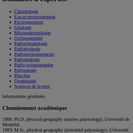
Climatologie
Eau et environnement
Environnement
Géologie
Micropaléontologie
Océanographie
Paléoclimatologie
Paléoécologie
Paléoenvironnements
Paléontologie
Paléo-océanographie
Palynologie
Pliocène
Quaternaire
Sciences de la terre
Informations générales
Cheminement académique
1986: Ph.D. physical geography (marine palynology), Université de
Montréal
1983: M.Sc. physical geography (terrestrial palynology), Université