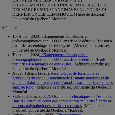
DANS LES SEDIMENTS RECENTS ET
CHANGEMENTS ENVIRONNEMENTAUX LE LONG
DES MARGES SUD SCANDINAVES AU COURS DU
DERNIER CYCLE CLIMATIQUE. (Thèse de doctorat).
Université du Québec à Montréal.
Mémoires
To, Anna. (2024). Changements climatiques et
océanographiques depuis 6000 ans dans le détroit d'Hudson à
partir des assemblages de dinokystes. (Mémoire de maîtrise).
Université du Québec à Montréal.
To, Anna. (2024)
. Changements climatiques et
océanographiques depuis 6000 ans dans le détroit d’Hudson à
partir des assemblages de dinokystes
. (Mémoire de maîtrise).
Université du Québec à Montréal.
Audet, Tiffany. (2023)
. Assemblages de foraminifères
benthiques du chenal Laurentien de l'estuaire maritime et du
golfe du Saint-Laurent, est du Canada : traceurs d'hypoxie des
eaux de fond
. (Mémoire de maîtrise). Université du Québec à
Montréal.
Vallerand, Joan. (2022)
. Oscillations climatiques de l'est de la
Baie d'Hudson au cours des derniers trois mille ans à partir de
traceurs palynologiques marins et terrestres
. (Mémoire de
maîtrise). Université du Québec à Montréal.
Roberge, Philippe. (2022)
. Enregistrement