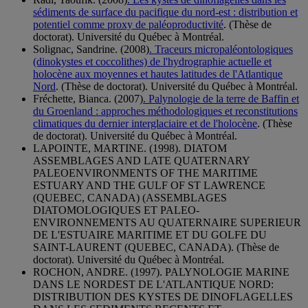
sédiments de surface du pacifique du nord-est : distribution et
potentiel comme proxy de paléoproductivité
. (Thèse de
doctorat). Université du Québec à Montréal.
Solignac, Sandrine. (2008)
. Traceurs micropaléontologiques
(dinokystes et coccolithes) de l'hydrographie actuelle et
holocène aux moyennes et hautes latitudes de l'Atlantique
Nord
. (Thèse de doctorat). Université du Québec à Montréal.
Fréchette, Bianca. (2007)
. Palynologie de la terre de Baffin et
du Groenland : approches méthodologiques et reconstitutions
climatiques du dernier interglaciaire et de l'holocène
. (Thèse
de doctorat). Université du Québec à Montréal.
LAPOINTE, MARTINE. (1998). DIATOM
ASSEMBLAGES AND LATE QUATERNARY
PALEOENVIRONMENTS OF THE MARITIME
ESTUARY AND THE GULF OF ST LAWRENCE
(QUEBEC, CANADA) (ASSEMBLAGES
DIATOMOLOGIQUES ET PALEO-
ENVIRONNEMENTS AU QUATERNAIRE SUPERIEUR
DE L'ESTUAIRE MARITIME ET DU GOLFE DU
SAINT-LAURENT (QUEBEC, CANADA). (Thèse de
doctorat). Université du Québec à Montréal.
ROCHON, ANDRE. (1997). PALYNOLOGIE MARINE
DANS LE NORDEST DE L'ATLANTIQUE NORD:
DISTRIBUTION DES KYSTES DE DINOFLAGELLES