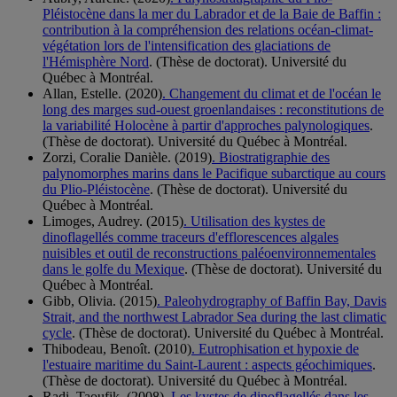
Pléistocène dans la mer du Labrador et de la Baie de Baffin :
contribution à la compréhension des relations océan-climat-
végétation lors de l'intensification des glaciations de
l'Hémisphère Nord
. (Thèse de doctorat). Université du
Québec à Montréal.
Allan, Estelle. (2020)
. Changement du climat et de l'océan le
long des marges sud-ouest groenlandaises : reconstitutions de
la variabilité Holocène à partir d'approches palynologiques
.
(Thèse de doctorat). Université du Québec à Montréal.
Zorzi, Coralie Danièle. (2019)
. Biostratigraphie des
palynomorphes marins dans le Pacifique subarctique au cours
du Plio-Pléistocène
. (Thèse de doctorat). Université du
Québec à Montréal.
Limoges, Audrey. (2015)
. Utilisation des kystes de
dinoflagellés comme traceurs d'efflorescences algales
nuisibles et outil de reconstructions paléoenvironnementales
dans le golfe du Mexique
. (Thèse de doctorat). Université du
Québec à Montréal.
Gibb, Olivia. (2015)
. Paleohydrography of Baffin Bay, Davis
Strait, and the northwest Labrador Sea during the last climatic
cycle
. (Thèse de doctorat). Université du Québec à Montréal.
Thibodeau, Benoît. (2010)
. Eutrophisation et hypoxie de
l'estuaire maritime du Saint-Laurent : aspects géochimiques
.
(Thèse de doctorat). Université du Québec à Montréal.
Radi, Taoufik. (2008)
. Les kystes de dinoflagellés dans les