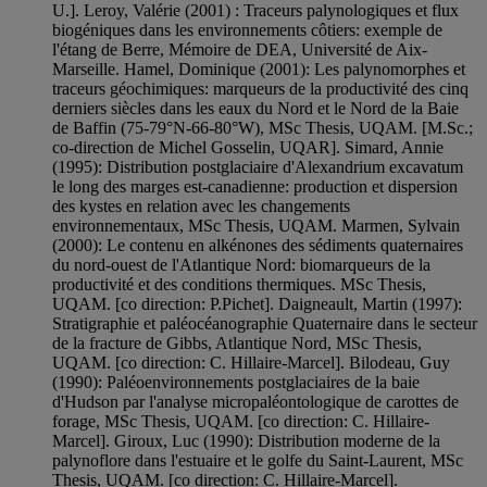
U.]. Leroy, Valérie (2001) : Traceurs palynologiques et flux
biogéniques dans les environnements côtiers: exemple de
l'étang de Berre, Mémoire de DEA, Université de Aix-
Marseille. Hamel, Dominique (2001): Les palynomorphes et
traceurs géochimiques: marqueurs de la productivité des cinq
derniers siècles dans les eaux du Nord et le Nord de la Baie
de Baffin (75-79°N-66-80°W), MSc Thesis, UQAM. [M.Sc.;
co-direction de Michel Gosselin, UQAR]. Simard, Annie
(1995): Distribution postglaciaire d'Alexandrium excavatum
le long des marges est-canadienne: production et dispersion
des kystes en relation avec les changements
environnementaux, MSc Thesis, UQAM. Marmen, Sylvain
(2000): Le contenu en alkénones des sédiments quaternaires
du nord-ouest de l'Atlantique Nord: biomarqueurs de la
productivité et des conditions thermiques. MSc Thesis,
UQAM. [co direction: P.Pichet]. Daigneault, Martin (1997):
Stratigraphie et paléocéanographie Quaternaire dans le secteur
de la fracture de Gibbs, Atlantique Nord, MSc Thesis,
UQAM. [co direction: C. Hillaire-Marcel]. Bilodeau, Guy
(1990): Paléoenvironnements postglaciaires de la baie
d'Hudson par l'analyse micropaléontologique de carottes de
forage, MSc Thesis, UQAM. [co direction: C. Hillaire-
Marcel]. Giroux, Luc (1990): Distribution moderne de la
palynoflore dans l'estuaire et le golfe du Saint-Laurent, MSc
Thesis, UQAM. [co direction: C. Hillaire-Marcel].