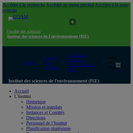
Accéder à la recherche
Accéder au menu pricipal
Accéder à la zone
centrale
Faculté des sciences
Institut des sciences de l'environnement (ISE)
Institut des
Faculté
Anne
sciences de
UQAM
des
de
l'environnement
sciences
Vernal
(ISE)
Institut des sciences de l'environnement (ISE)
Accueil
L'Institut
Historique
Mission et mandats
Instances et Comités
Directions
Personnel de l’Institut
Planification stratégique