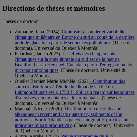
Directions de thèses et mémoires
Thèses de doctorat
Zumaque, Jena. (2024)
. Contraste saisonnier et variabilité
climatique millénaire en Europe du sud au cours de la dernière
période glaciaire à partir de séquences polliniques
. (Thèse de
doctorat). Université du Québec à Montréal.
Falardeau, Jade. (2023)
. Les effets des changements
climatiques sur la zone littorale du sud-est de la mer de
Beaufort, bassin Herschel, Canada, à partir d'enregistrements
micropaléontologiques
. (Thèse de doctorat). Université du
Québec à Montréal.
Ouellet-Bernier, Marie-Michèle. (2021)
. Contribution des
sources historiques à l'étude du climat de la côte du
Labrador/Nunatsiavut, 1750 à 1950 : un regard sur les sources
discursives, documentaires et instrumentales
. (Thèse de
doctorat). Université du Québec à Montréal.
Marshall, Nicole. (2020)
. Distribution of coccoliths and
alkenones in recent and late quaternary sediments of the
northwest North Atlantic as paleoceanographic proxies and
indicators of past productivity
. (Thèse de doctorat). Université
du Québec à Montréal.
Aubry, Aurélie. (2020)
. Palynostratigraphie du Plio-