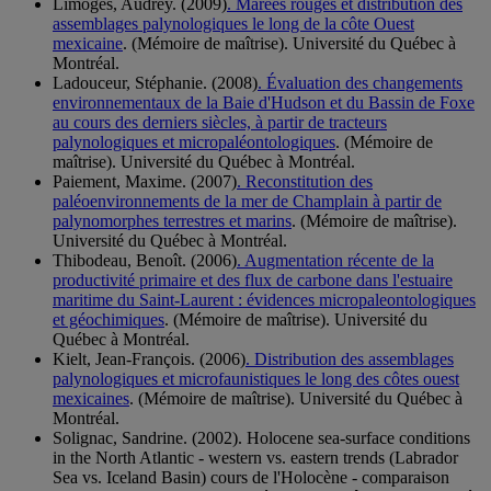
Limoges, Audrey. (2009)
. Marées rouges et distribution des
assemblages palynologiques le long de la côte Ouest
mexicaine
. (Mémoire de maîtrise). Université du Québec à
Montréal.
Ladouceur, Stéphanie. (2008)
. Évaluation des changements
environnementaux de la Baie d'Hudson et du Bassin de Foxe
au cours des derniers siècles, à partir de tracteurs
palynologiques et micropaléontologiques
. (Mémoire de
maîtrise). Université du Québec à Montréal.
Paiement, Maxime. (2007)
. Reconstitution des
paléoenvironnements de la mer de Champlain à partir de
palynomorphes terrestres et marins
. (Mémoire de maîtrise).
Université du Québec à Montréal.
Thibodeau, Benoît. (2006)
. Augmentation récente de la
productivité primaire et des flux de carbone dans l'estuaire
maritime du Saint-Laurent : évidences micropaleontologiques
et géochimiques
. (Mémoire de maîtrise). Université du
Québec à Montréal.
Kielt, Jean-François. (2006)
. Distribution des assemblages
palynologiques et microfaunistiques le long des côtes ouest
mexicaines
. (Mémoire de maîtrise). Université du Québec à
Montréal.
Solignac, Sandrine. (2002). Holocene sea-surface conditions
in the North Atlantic - western vs. eastern trends (Labrador
Sea vs. Iceland Basin) cours de l'Holocène - comparaison