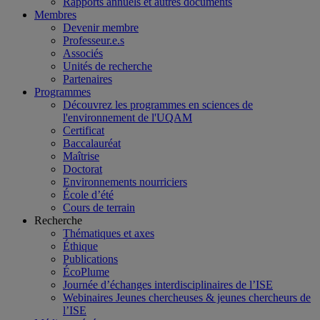
Rapports annuels et autres documents
Membres
Devenir membre
Professeur.e.s
Associés
Unités de recherche
Partenaires
Programmes
Découvrez les programmes en sciences de
l'environnement de l'UQAM
Certificat
Baccalauréat
Maîtrise
Doctorat
Environnements nourriciers
École d’été
Cours de terrain
Recherche
Thématiques et axes
Éthique
Publications
ÉcoPlume
Journée d’échanges interdisciplinaires de l’ISE
Webinaires Jeunes chercheuses & jeunes chercheurs de
l’ISE