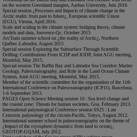
on the western Greenland margins, Aarhus University, Juin 2016
Special session ¿Processes and Impacts of climate change in the
Arctic realm: from past to future¿, European scientific Union
(EGU), Vienna, April 2016.
Scale and scaling in the climate system: bridging theory, climate
models and data, Jouvence-Qc, October 2015
ArcTrain summer school on ¿the reality of Arctic¿, Northern
Québec-Labrador, August 2015
Special session Exploring the Subsurface Through Scientific
Drilling: Contributions From ICDP and IODP, Joint AGU meeting,
Montréal, May 2015.
Special session The Baffin Bay and Labrador Sea Corridor: Marine
Geology, Paleoceanography, and Role in the Land Ocean Climate
System, Joint AGU meeting, Montréal, May 2015.
Member of the scientific committee for the organisation of the 11th
International Conference on Paleoceanography (ICP11), Barcelona,
1-6 September 2013.
PAGES Open Science Meeting session 10 : Sea level change and
the coastal zone: Threats for human societies, Goa, February 2013.
International palynological Conference session SS25 : Late
Cenozoic palynology of the circum-Pacific, Tokyo, August 2012.
International summer school in paleoceanography on the theme of
¿Impact of the cryosphere dynamics: from land to ocean¿,
GEOTOP-UQAM, July 2012.