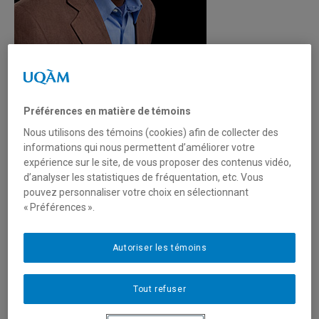
Préférences en matière de témoins
Nous utilisons des témoins (cookies) afin de collecter des
informations qui nous permettent d’améliorer votre
Unité
:
Département de communication sociale et
expérience sur le site, de vous proposer des contenus vidéo,
publique
d’analyser les statistiques de fréquentation, etc. Vous
pouvez personnaliser votre choix en sélectionnant
Courriel
:
kane.oumar@uqam.ca
« Préférences ».
Téléphone
: (514) 987-3000 poste 8201
Langues
: Français, Anglais
Autoriser les témoins
Tout refuser
Domaines d'expertise