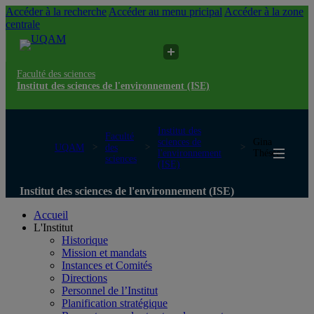
Accéder à la recherche
Accéder au menu pricipal
Accéder à la zone
centrale
Faculté des sciences
Institut des sciences de l'environnement (ISE)
Institut des
Faculté
sciences de
Gina
UQAM
des
l'environnement
Thésée
sciences
(ISE)
Institut des sciences de l'environnement (ISE)
Accueil
L'Institut
Historique
Mission et mandats
Instances et Comités
Directions
Personnel de l’Institut
Planification stratégique