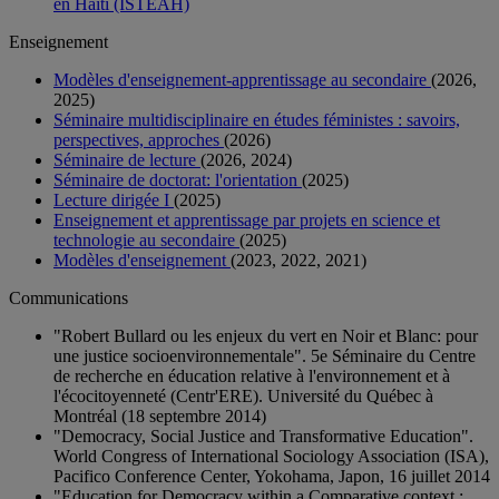
en Haïti (ISTEAH)
Enseignement
Modèles d'enseignement-apprentissage au secondaire
(2026,
2025)
Séminaire multidisciplinaire en études féministes : savoirs,
perspectives, approches
(2026)
Séminaire de lecture
(2026, 2024)
Séminaire de doctorat: l'orientation
(2025)
Lecture dirigée I
(2025)
Enseignement et apprentissage par projets en science et
technologie au secondaire
(2025)
Modèles d'enseignement
(2023, 2022, 2021)
Communications
"Robert Bullard ou les enjeux du vert en Noir et Blanc: pour
une justice socioenvironnementale". 5e Séminaire du Centre
de recherche en éducation relative à l'environnement et à
l'écocitoyenneté (Centr'ERE). Université du Québec à
Montréal (18 septembre 2014)
"Democracy, Social Justice and Transformative Education".
World Congress of International Sociology Association (ISA),
Pacifico Conference Center, Yokohama, Japon, 16 juillet 2014
"Education for Democracy within a Comparative context :