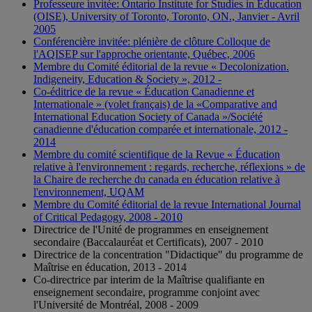
Professeure invitée: Ontario Institute for Studies in Education
(OISE), University of Toronto, Toronto, ON., Janvier - Avril
2005
Conférencière invitée: plénière de clôture Colloque de
l'AQISEP sur l'approche orientante, Québec, 2006
Membre du Comité éditorial de la revue « Decolonization.
Indigeneity, Education & Society », 2012 -
Co-éditrice de la revue « Éducation Canadienne et
Internationale » (volet français) de la «Comparative and
International Education Society of Canada »/Société
canadienne d'éducation comparée et internationale, 2012 -
2014
Membre du comité scientifique de la Revue « Éducation
relative à l'environnement : regards, recherche, réflexions » de
la Chaire de recherche du canada en éducation relative à
l'environnement, UQAM
Membre du Comité éditorial de la revue International Journal
of Critical Pedagogy, 2008 - 2010
Directrice de l'Unité de programmes en enseignement
secondaire (Baccalauréat et Certificats), 2007 - 2010
Directrice de la concentration "Didactique" du programme de
Maîtrise en éducation, 2013 - 2014
Co-directrice par interim de la Maîtrise qualifiante en
enseignement secondaire, programme conjoint avec
l'Université de Montréal, 2008 - 2009