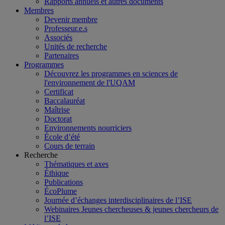
Rapports annuels et autres documents
Membres
Devenir membre
Professeur.e.s
Associés
Unités de recherche
Partenaires
Programmes
Découvrez les programmes en sciences de
l'environnement de l'UQAM
Certificat
Baccalauréat
Maîtrise
Doctorat
Environnements nourriciers
École d’été
Cours de terrain
Recherche
Thématiques et axes
Éthique
Publications
ÉcoPlume
Journée d’échanges interdisciplinaires de l’ISE
Webinaires Jeunes chercheuses & jeunes chercheurs de
l’ISE