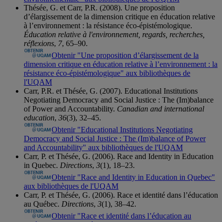
Thésée, G. et Carr, P.R. (2008). Une proposition
d’élargissement de la dimension critique en éducation relative
à l’environnement : la résistance éco-épistémologique.
Éducation relative à l'environnement, regards, recherches,
réflexions
,
7
, 65–90.
Obtenir "Une proposition d’élargissement de la
dimension critique en éducation relative à l’environnement : la
résistance éco-épistémologique" aux bibliothèques de
l'UQAM
Carr, P.R. et Thésée, G. (2007). Educational Institutions
Negotiating Democracy and Social Justice : The (Im)balance
of Power and Accountability.
Canadian and international
education
,
36
(3), 32–45.
Obtenir "Educational Institutions Negotiating
Democracy and Social Justice : The (Im)balance of Power
and Accountability" aux bibliothèques de l'UQAM
Carr, P. et Thésée, G. (2006). Race and Identity in Education
in Quebec.
Directions
,
3
(1), 18–23.
Obtenir "Race and Identity in Education in Quebec"
aux bibliothèques de l'UQAM
Carr, P. et Thésée, G. (2006). Race et identité dans l’éducation
au Québec.
Directions
,
3
(1), 38–42.
Obtenir "Race et identité dans l’éducation au