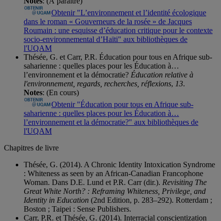
Notes
: (À paraître)
Obtenir "L’environnement et l’identité écologique
dans le roman « Gouverneurs de la rosée » de Jacques
Roumain : une esquisse d’éducation critique pour le contexte
socio-environnemental d’Haïti" aux bibliothèques de
l'UQAM
Thésée, G. et Carr, P.R. Éducation pour tous en Afrique sub-
saharienne : quelles places pour les Éducation à…
l’environnement et la démocratie?
Éducation relative à
l'environnement, regards, recherches, réflexions
,
13
.
Notes
: (En cours)
Obtenir "Éducation pour tous en Afrique sub-
saharienne : quelles places pour les Éducation à…
l’environnement et la démocratie?" aux bibliothèques de
l'UQAM
Chapitres de livre
Thésée, G. (2014). A Chronic Identity Intoxication Syndrome
: Whiteness as seen by an African-Canadian Francophone
Woman. Dans D.E. Lund et P.R. Carr (dir.).
Revisiting The
Great White North? : Reframing Whiteness, Privilege, and
Identity in Education
(2nd Edition, p. 283–292). Rotterdam ;
Boston ; Taipei : Sense Publishers.
Carr, P.R. et Thésée, G. (2014). Interracial conscientization