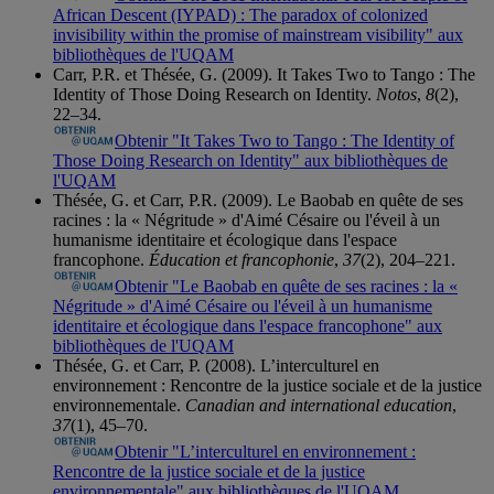
African Descent (IYPAD) : The paradox of colonized
invisibility within the promise of mainstream visibility" aux
bibliothèques de l'UQAM
Carr, P.R. et Thésée, G. (2009). It Takes Two to Tango : The
Identity of Those Doing Research on Identity.
Notos
,
8
(2),
22–34.
Obtenir "It Takes Two to Tango : The Identity of
Those Doing Research on Identity" aux bibliothèques de
l'UQAM
Thésée, G. et Carr, P.R. (2009). Le Baobab en quête de ses
racines : la « Négritude » d'Aimé Césaire ou l'éveil à un
humanisme identitaire et écologique dans l'espace
francophone.
Éducation et francophonie
,
37
(2), 204–221.
Obtenir "Le Baobab en quête de ses racines : la «
Négritude » d'Aimé Césaire ou l'éveil à un humanisme
identitaire et écologique dans l'espace francophone" aux
bibliothèques de l'UQAM
Thésée, G. et Carr, P. (2008). L’interculturel en
environnement : Rencontre de la justice sociale et de la justice
environnementale.
Canadian and international education
,
37
(1), 45–70.
Obtenir "L’interculturel en environnement :
Rencontre de la justice sociale et de la justice
environnementale" aux bibliothèques de l'UQAM