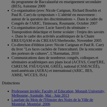
du programme de Baccalauréat en enseignement secondaire
(BES), Automne 2009
Co-organisation (avec Nicole Carignan, Richard Bourhis et
Paul R. Carr) du symposium « L'altérité en mouvement :
autour de la question des discriminations ». Dans le cadre du
Congrès de l'ARIC, Timisoara, Roumanie, Octobre 2007
Co-organisation (avec Lucie Sauvé) du séminaire «
Transposition didactique et forme scolaire : l'enjeu des savoirs
». Dans le cadre des activités académiques de la Chaire
ERE/UQAM et du CREAS/USherbrooke, Novembre 2005
Co-direction d'édition (avec Nicole Carignan et Paul R. Carr)
du livre "Les faces cachées de l'interculturel. De la rencontre
des porteurs de cultures", L'Harmattan, 2010
Communications dans de nombreux congrès, colloques et
séminaires académiques aux plans local (ACFAS, Centr'ERE,
ChREUM, FSÉ/UQAM, GRÉÉ), national (CSSE/SCÉÉ),
nord-américain (AERA) et international (ARIC, JIES,
AMSE, WCCES, ISA)
Distinctions
Professeure invitée: Faculty of Education, Monash University,
Melbourne, Australie, Mai - Juin 2013
Lauréate du Mois de l'Histoire des Noirs de la Ville de
Montréal, Montréal, 2006