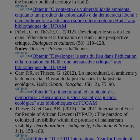
the broader political ecology in Haiti)
Obtenir "O contexto da vulnerabilidade ambiental
enquanto um produto da colonização e da democracia liberal :
o entendimento e a educação sobre o terremoto no Haiti" aux
bibliothèques de l'UQAM
Prévil, C. et Thésée, G. (2012). Développer le sens du lieu
dans l’éducation et la formation en Haïti : une perspective
critique.
Dialogues et cultures
, (58), 119–128.
Notes
: Dossier : Présences haïtiennes
Obtenir "Développer le sens du lieu dans l’éducation
et la formation en Haïti : une perspective critique" aux
bibliothèques de l'UQAM
Carr, P.R. et Thésée, G. (2012). Lo intercultural, el ambiente y
la democracia : Buscando la justicia social y la justicia
ecológica.
Visão Global, Joaçaba
,
15
(1-2), 75–90.
Obtenir "Lo intercultural, el ambiente y la
democracia : Buscando la justicia social y la justicia
ecológica" aux bibliothèques de l'UQAM
Thésée, G. et Carr, P.R. (2012). The 2011 International Year
for People of African Descent (IYPAD) : The paradox of
colonized invisibility within the promise of mainstream
visibility.
Decolonization : Indigeneity, Education & Society
,
1
(1), 158–180.
Obtenir "The 2011 International Year for People of