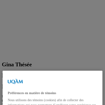
Gina Thésée
Professeure
Professeure
Préférences en matière de témoins
Unité
:
Institut de recherches et d'études féministes (IREF)
Nous utilisons des témoins (cookies) afin de collecter des
Courriel
:
thesee.gina@uqam.ca
Téléphone
: (514) 987-3000 poste 2488