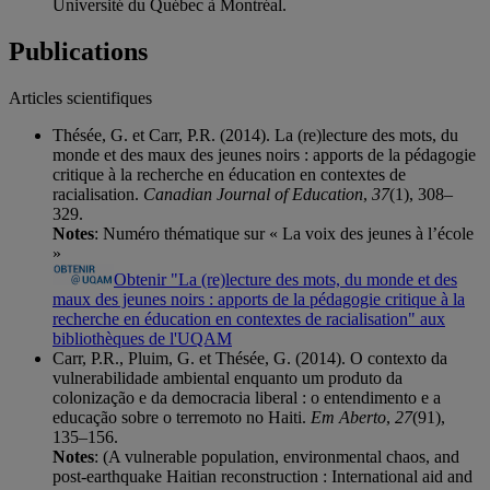
Université du Québec à Montréal.
Publications
Articles scientifiques
Thésée, G. et Carr, P.R. (2014). La (re)lecture des mots, du
monde et des maux des jeunes noirs : apports de la pédagogie
critique à la recherche en éducation en contextes de
racialisation.
Canadian Journal of Education
,
37
(1), 308–
329.
Notes
: Numéro thématique sur « La voix des jeunes à l’école
»
Obtenir "La (re)lecture des mots, du monde et des
maux des jeunes noirs : apports de la pédagogie critique à la
recherche en éducation en contextes de racialisation" aux
bibliothèques de l'UQAM
Carr, P.R., Pluim, G. et Thésée, G. (2014). O contexto da
vulnerabilidade ambiental enquanto um produto da
colonização e da democracia liberal : o entendimento e a
educação sobre o terremoto no Haiti.
Em Aberto
,
27
(91),
135–156.
Notes
: (A vulnerable population, environmental chaos, and
post-earthquake Haitian reconstruction : International aid and