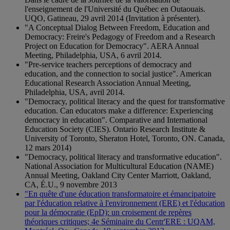
l'enseignement de l'Université du Québec en Outaouais.
UQO, Gatineau, 29 avril 2014 (Invitation à présenter).
"A Conceptual Dialog Between Freedom, Education and
Democracy: Freire's Pedagogy of Freedom and a Research
Project on Education for Democracy". AERA Annual
Meeting, Philadelphia, USA, 6 avril 2014.
"Pre-service teachers perceptions of democracy and
education, and the connection to social justice". American
Educational Research Association Annual Meeting,
Philadelphia, USA, avril 2014.
"Democracy, political literacy and the quest for transformative
education. Can educators make a difference: Experiencing
democracy in education". Comparative and International
Education Society (CIES). Ontario Research Institute &
University of Toronto, Sheraton Hotel, Toronto, ON. Canada,
12 mars 2014)
"Democracy, political literacy and transformative education".
National Association for Multicultural Education (NAME)
Annual Meeting, Oakland City Center Marriott, Oakland,
CA, É.U., 9 novembre 2013
"En quête d'une éducation transformatoire et émancipatoire
par l'éducation relative à l'environnement (ERE) et l'éducation
pour la démocratie (EpD): un croisement de repères
théoriques critiques; 4e Séminaire du Centr'ERE : UQAM,