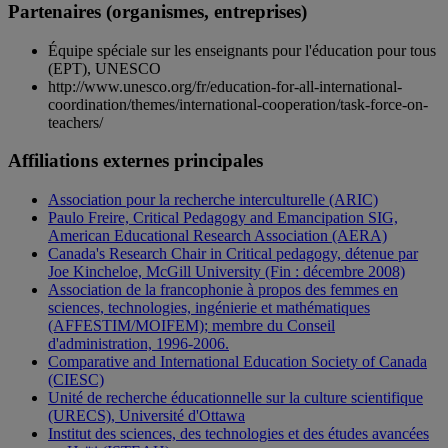
Partenaires (organismes, entreprises)
Équipe spéciale sur les enseignants pour l'éducation pour tous
(EPT), UNESCO
http://www.unesco.org/fr/education-for-all-international-
coordination/themes/international-cooperation/task-force-on-
teachers/
Affiliations externes principales
Association pour la recherche interculturelle (ARIC)
Paulo Freire, Critical Pedagogy and Emancipation SIG,
American Educational Research Association (AERA)
Canada's Research Chair in Critical pedagogy, détenue par
Joe Kincheloe, McGill University (Fin : décembre 2008)
Association de la francophonie à propos des femmes en
sciences, technologies, ingénierie et mathématiques
(AFFESTIM/MOIFEM); membre du Conseil
d'administration, 1996-2006.
Comparative and International Education Society of Canada
(CIESC)
Unité de recherche éducationnelle sur la culture scientifique
(URECS), Université d'Ottawa
Institut des sciences, des technologies et des études avancées