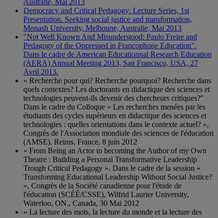
Australie, Mai 2013
Democracy and Critical Pedagogy: Lecture Series, 1st
Presentation. Seeking social justice and transformation,
Monash University, Melboune, Australie, Mai 2013
"Not Well Known And Misunderstood: Paulo Freire and
Pedagogy of the Oppressed in Francophone Education".
Dans le cadre de American Educationnal Research Education
(AERA) Annual Meeting 2013, San Francisco, USA, 27
Avril 2013.
« Recherche pour qui? Recherche pourquoi? Recherche dans
quels contextes? Les doctorants en didactique des sciences et
technologies peuvent-ils devenir des chercheurs critiques?"
Dans le cadre du Colloque « Les recherches menées par les
étudiants des cycles supérieurs en didactique des sciences et
technologies : quelles orientations dans le contexte actuel? »,
Congrès de l'Association mondiale des sciences de l'éducation
(AMSE), Reims, France, 8 juin 2012
« From Being an Actor to becoming the Author of my Own
Theatre : Building a Personal Transformative Leadership
Trough Critical Pedagogy ». Dans le cadre de la session «
Transforming Educational Leadership Without Social Justice?
», Congrès de la Société canadienne pour l'étude de
l'éducation (SCÉÉ/CSSE), Wilfrid Laurier University,
Waterloo, ON., Canada, 30 Mai 2012
« La lecture des mots, la lecture du monde et la lecture des