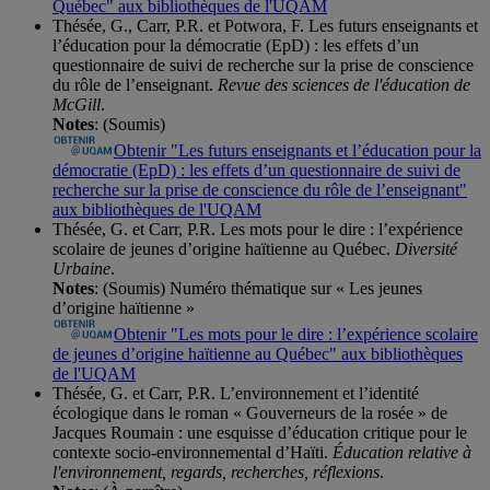
Québec" aux bibliothèques de l'UQAM
Thésée, G., Carr, P.R. et Potwora, F. Les futurs enseignants et
l’éducation pour la démocratie (EpD) : les effets d’un
questionnaire de suivi de recherche sur la prise de conscience
du rôle de l’enseignant.
Revue des sciences de l'éducation de
McGill
.
Notes
: (Soumis)
Obtenir "Les futurs enseignants et l’éducation pour la
démocratie (EpD) : les effets d’un questionnaire de suivi de
recherche sur la prise de conscience du rôle de l’enseignant"
aux bibliothèques de l'UQAM
Thésée, G. et Carr, P.R. Les mots pour le dire : l’expérience
scolaire de jeunes d’origine haïtienne au Québec.
Diversité
Urbaine
.
Notes
: (Soumis) Numéro thématique sur « Les jeunes
d’origine haïtienne »
Obtenir "Les mots pour le dire : l’expérience scolaire
de jeunes d’origine haïtienne au Québec" aux bibliothèques
de l'UQAM
Thésée, G. et Carr, P.R. L’environnement et l’identité
écologique dans le roman « Gouverneurs de la rosée » de
Jacques Roumain : une esquisse d’éducation critique pour le
contexte socio-environnemental d’Haïti.
Éducation relative à
l'environnement, regards, recherches, réflexions
.