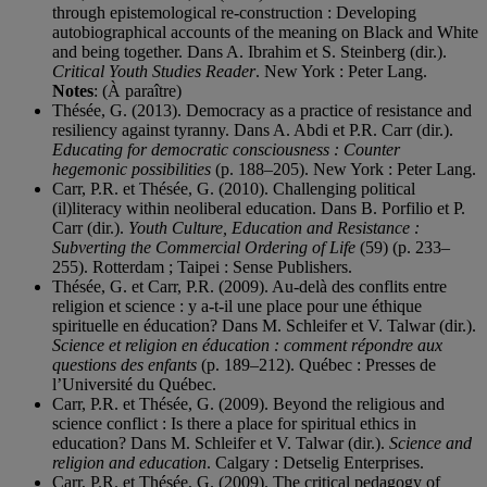
through epistemological re-construction : Developing
autobiographical accounts of the meaning on Black and White
and being together. Dans A. Ibrahim et S. Steinberg (dir.).
Critical Youth Studies Reader
. New York : Peter Lang.
Notes
: (À paraître)
Thésée, G. (2013). Democracy as a practice of resistance and
resiliency against tyranny. Dans A. Abdi et P.R. Carr (dir.).
Educating for democratic consciousness : Counter
hegemonic possibilities
(p. 188–205). New York : Peter Lang.
Carr, P.R. et Thésée, G. (2010). Challenging political
(il)literacy within neoliberal education. Dans B. Porfilio et P.
Carr (dir.).
Youth Culture, Education and Resistance :
Subverting the Commercial Ordering of Life
(59) (p. 233–
255). Rotterdam ; Taipei : Sense Publishers.
Thésée, G. et Carr, P.R. (2009). Au-delà des conflits entre
religion et science : y a-t-il une place pour une éthique
spirituelle en éducation? Dans M. Schleifer et V. Talwar (dir.).
Science et religion en éducation : comment répondre aux
questions des enfants
(p. 189–212). Québec : Presses de
l’Université du Québec.
Carr, P.R. et Thésée, G. (2009). Beyond the religious and
science conflict : Is there a place for spiritual ethics in
education? Dans M. Schleifer et V. Talwar (dir.).
Science and
religion and education
. Calgary : Detselig Enterprises.
Carr, P.R. et Thésée, G. (2009). The critical pedagogy of