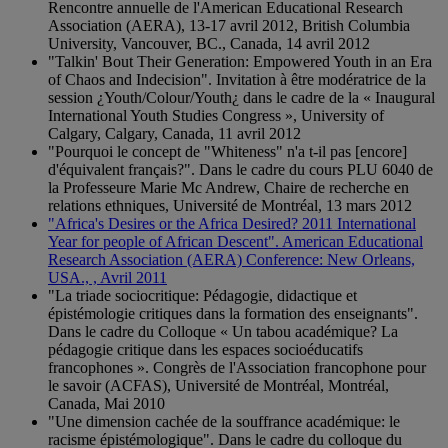
Rencontre annuelle de l'American Educational Research
Association (AERA), 13-17 avril 2012, British Columbia
University, Vancouver, BC., Canada, 14 avril 2012
"Talkin' Bout Their Generation: Empowered Youth in an Era
of Chaos and Indecision". Invitation à être modératrice de la
session ¿Youth/Colour/Youth¿ dans le cadre de la « Inaugural
International Youth Studies Congress », University of
Calgary, Calgary, Canada, 11 avril 2012
"Pourquoi le concept de "Whiteness" n'a t-il pas [encore]
d'équivalent français?". Dans le cadre du cours PLU 6040 de
la Professeure Marie Mc Andrew, Chaire de recherche en
relations ethniques, Université de Montréal, 13 mars 2012
"Africa's Desires or the Africa Desired? 2011 International
Year for people of African Descent". American Educational
Research Association (AERA) Conference: New Orleans,
USA., , Avril 2011
"La triade sociocritique: Pédagogie, didactique et
épistémologie critiques dans la formation des enseignants".
Dans le cadre du Colloque « Un tabou académique? La
pédagogie critique dans les espaces socioéducatifs
francophones ». Congrès de l'Association francophone pour
le savoir (ACFAS), Université de Montréal, Montréal,
Canada, Mai 2010
"Une dimension cachée de la souffrance académique: le
racisme épistémologique". Dans le cadre du colloque du