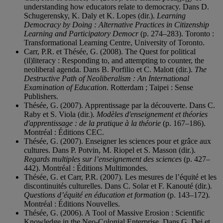
understanding how educators relate to democracy. Dans D.
Schugerensky, K. Daly et K. Lopes (dir.).
Learning
Democracy by Doing : Alternative Practices in Citizenship
Learning and Participatory Democr
(p. 274–283). Toronto :
Transformational Learning Centre, University of Toronto.
Carr, P.R. et Thésée, G. (2008). The Quest for political
(il)literacy : Responding to, and attempting to counter, the
neoliberal agenda. Dans B. Porfilio et C. Malott (dir.).
The
Destructive Path of Neoliberalism : An International
Examination of Education
. Rotterdam ; Taipei : Sense
Publishers.
Thésée, G. (2007). Apprentissage par la découverte. Dans C.
Raby et S. Viola (dir.).
Modèles d'enseignement et théories
d'apprentissage : de la pratique à la théorie
(p. 167–186).
Montréal : Éditions CEC.
Thésée, G. (2007). Enseigner les sciences pour et grâce aux
cultures. Dans P. Potvin, M. Riopel et S. Masson (dir.).
Regards multiples sur l’enseignement des sciences
(p. 427–
442). Montréal : Éditions Multimondes.
Thésée, G. et Carr, P.R. (2007). Les mesures de l’équité et les
discontinuités culturelles. Dans C. Solar et F. Kanouté (dir.).
Questions d’équité en éducation et formation
(p. 143–172).
Montréal : Éditions Nouvelles.
Thésée, G. (2006). A Tool of Massive Erosion : Scientific
Knowledge in the Neo-Colonial Enterprise. Dans G. Dei et