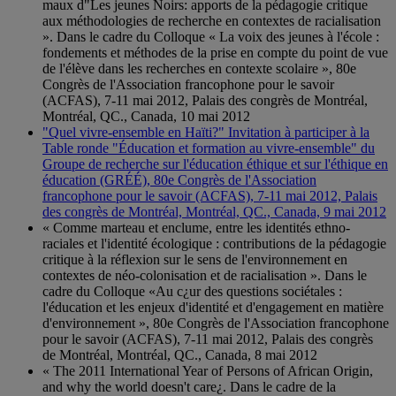
maux d"Les jeunes Noirs: apports de la pédagogie critique
aux méthodologies de recherche en contextes de racialisation
». Dans le cadre du Colloque « La voix des jeunes à l'école :
fondements et méthodes de la prise en compte du point de vue
de l'élève dans les recherches en contexte scolaire », 80e
Congrès de l'Association francophone pour le savoir
(ACFAS), 7-11 mai 2012, Palais des congrès de Montréal,
Montréal, QC., Canada, 10 mai 2012
"Quel vivre-ensemble en Haïti?" Invitation à participer à la
Table ronde "Éducation et formation au vivre-ensemble" du
Groupe de recherche sur l'éducation éthique et sur l'éthique en
éducation (GRÉÉ), 80e Congrès de l'Association
francophone pour le savoir (ACFAS), 7-11 mai 2012, Palais
des congrès de Montréal, Montréal, QC., Canada, 9 mai 2012
« Comme marteau et enclume, entre les identités ethno-
raciales et l'identité écologique : contributions de la pédagogie
critique à la réflexion sur le sens de l'environnement en
contextes de néo-colonisation et de racialisation ». Dans le
cadre du Colloque «Au c¿ur des questions sociétales :
l'éducation et les enjeux d'identité et d'engagement en matière
d'environnement », 80e Congrès de l'Association francophone
pour le savoir (ACFAS), 7-11 mai 2012, Palais des congrès
de Montréal, Montréal, QC., Canada, 8 mai 2012
« The 2011 International Year of Persons of African Origin,
and why the world doesn't care¿. Dans le cadre de la