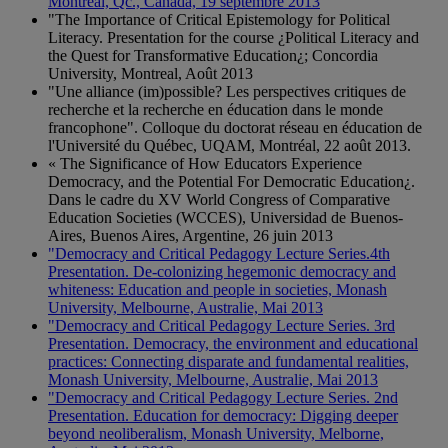
Montréal, Qc., Canada, 19 septembre 2013
"The Importance of Critical Epistemology for Political
Literacy. Presentation for the course ¿Political Literacy and
the Quest for Transformative Education¿; Concordia
University, Montreal, Août 2013
"Une alliance (im)possible? Les perspectives critiques de
recherche et la recherche en éducation dans le monde
francophone". Colloque du doctorat réseau en éducation de
l'Université du Québec, UQAM, Montréal, 22 août 2013.
« The Significance of How Educators Experience
Democracy, and the Potential For Democratic Education¿.
Dans le cadre du XV World Congress of Comparative
Education Societies (WCCES), Universidad de Buenos-
Aires, Buenos Aires, Argentine, 26 juin 2013
"Democracy and Critical Pedagogy Lecture Series.4th
Presentation. De-colonizing hegemonic democracy and
whiteness: Education and people in societies, Monash
University, Melbourne, Australie, Mai 2013
"Democracy and Critical Pedagogy Lecture Series. 3rd
Presentation. Democracy, the environment and educational
practices: Connecting disparate and fundamental realities,
Monash University, Melbourne, Australie, Mai 2013
"Democracy and Critical Pedagogy Lecture Series. 2nd
Presentation. Education for democracy: Digging deeper
beyond neoliberalism, Monash University, Melborne,