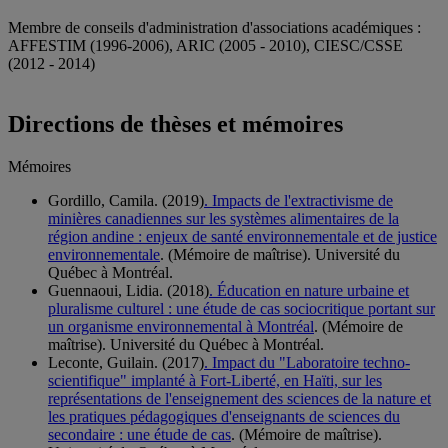
Membre de conseils d'administration d'associations académiques :
AFFESTIM (1996-2006), ARIC (2005 - 2010), CIESC/CSSE
(2012 - 2014)
Directions de thèses et mémoires
Mémoires
Gordillo, Camila. (2019)
. Impacts de l'extractivisme de
minières canadiennes sur les systèmes alimentaires de la
région andine : enjeux de santé environnementale et de justice
environnementale
. (Mémoire de maîtrise). Université du
Québec à Montréal.
Guennaoui, Lidia. (2018)
. Éducation en nature urbaine et
pluralisme culturel : une étude de cas sociocritique portant sur
un organisme environnemental à Montréal
. (Mémoire de
maîtrise). Université du Québec à Montréal.
Leconte, Guilain. (2017)
. Impact du "Laboratoire techno-
scientifique" implanté à Fort-Liberté, en Haïti, sur les
représentations de l'enseignement des sciences de la nature et
les pratiques pédagogiques d'enseignants de sciences du
secondaire : une étude de cas
. (Mémoire de maîtrise).