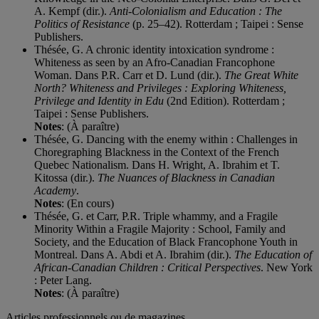
A. Kempf (dir.).
Anti-Colonialism and Education : The
Politics of Resistance
(p. 25–42). Rotterdam ; Taipei : Sense
Publishers.
Thésée, G. A chronic identity intoxication syndrome :
Whiteness as seen by an Afro-Canadian Francophone
Woman. Dans P.R. Carr et D. Lund (dir.).
The Great White
North? Whiteness and Privileges : Exploring Whiteness,
Privilege and Identity in Edu
(2nd Edition). Rotterdam ;
Taipei : Sense Publishers.
Notes
: (À paraître)
Thésée, G. Dancing with the enemy within : Challenges in
Choregraphing Blackness in the Context of the French
Quebec Nationalism. Dans H. Wright, A. Ibrahim et T.
Kitossa (dir.).
The Nuances of Blackness in Canadian
Academy
.
Notes
: (En cours)
Thésée, G. et Carr, P.R. Triple whammy, and a Fragile
Minority Within a Fragile Majority : School, Family and
Society, and the Education of Black Francophone Youth in
Montreal. Dans A. Abdi et A. Ibrahim (dir.).
The Education of
African-Canadian Children : Critical Perspectives
. New York
: Peter Lang.
Notes
: (À paraître)
Articles professionnels ou de magazines