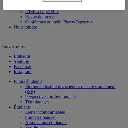
Médias et événements
Nouvelles de l’ISE
L'ISE à UQAM.tv
Revue de presse
Conférence annuelle Pierre-Dansereau
Nous joindre
Suivez-nous
Linkedin
Youtube
Facebook
Instagram
Futurs étudiants
Étudier à l'Institut des sciences de l'environnement
(ISE)
Perspectives professionnelles
Témoignages
Étudiants
Liens incontournables
Soutien financier
Associations étudiantes
ÉcoPlume