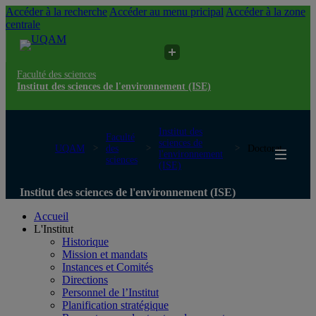
Accéder à la recherche
Accéder au menu pricipal
Accéder à la zone
centrale
Faculté des sciences
Institut des sciences de l'environnement (ISE)
Institut des
Faculté
sciences de
UQAM
des
Doctorat
l'environnement
sciences
(ISE)
Institut des sciences de l'environnement (ISE)
Accueil
L'Institut
Historique
Mission et mandats
Instances et Comités
Directions
Personnel de l’Institut
Planification stratégique