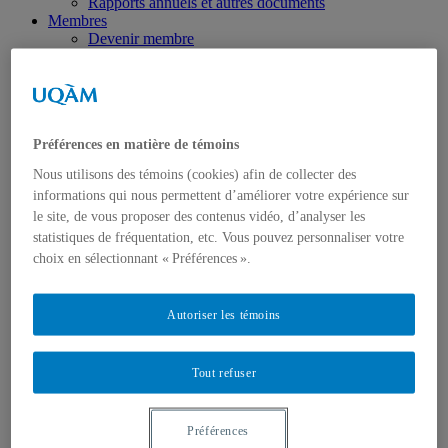
Rapports annuels et autres documents
Membres
Devenir membre
Professeur.e.s
Associés
Unités de recherche
Partenaires
Programmes
Préférences en matière de témoins
Découvrez les programmes en sciences de
l'environnement de l'UQAM
Nous utilisons des témoins (cookies) afin de collecter des
Certificat
informations qui nous permettent d’améliorer votre expérience sur
Baccalauréat
le site, de vous proposer des contenus vidéo, d’analyser les
Maîtrise
Doctorat
statistiques de fréquentation, etc. Vous pouvez personnaliser votre
Environnements nourriciers
choix en sélectionnant « Préférences ».
École d’été
Cours de terrain
Recherche
Autoriser les témoins
Thématiques et axes
Éthique
Publications
Tout refuser
ÉcoPlume
Journée d’échanges interdisciplinaires de l’ISE
Webinaires Jeunes chercheuses & jeunes chercheurs de
Préférences
l’ISE