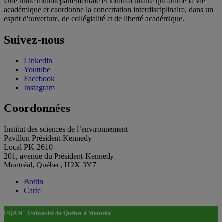
Une unité multidépartementale et multifacultaire qui anime la vie
académique et coordonne la concertation interdisciplinaire, dans un
esprit d'ouverture, de collégialité et de liberté académique.
Suivez-nous
Linkedin
Youtube
Facebook
Instagram
Coordonnées
Institut des sciences de l’environnement
Pavillon Président-Kennedy
Local PK-2610
201, avenue du Président-Kennedy
Montréal, Québec, H2X 3Y7
Bottin
Carte
UQAM - Université du Québec à Montréal