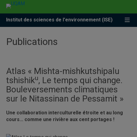
Accéder
Accéder
Accéder
à
au
à
la
menu
la
Institut des sciences de l'environnement (ISE)
recherche
pricipal
zone
centrale
Publications
Atlas « Mishta-mishkutshipalu
u
tshishik
, Le temps qui change.
Bouleversements climatiques
sur le Nitassinan de Pessamit »
Une collaboration interculturelle étroite et au long
cours... comme une rivière aux cent portages !