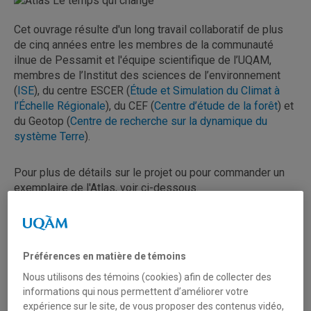
Cet ouvrage résulte d'un long travail collaboratif de plus
de cinq années entre les membres de la communauté
ilnue de Pessamit et l'équipe scientifique de l’UQAM,
membres de l’Institut des sciences de l’environnement
(
ISE
), du centre ESCER (
Étude et Simulation du Climat à
l’Échelle Régionale
), du CEF (
Centre d’étude de la forêt
) et
du Geotop (
Centre de recherche sur la dynamique du
système Terre
).
Pour plus de détails sur le projet ou pour commander un
exemplaire de l'Atlas, voir ci-dessous.
Commander un exemplaire
Préférences en matière de témoins
Nous utilisons des témoins (cookies) afin de collecter des
informations qui nous permettent d’améliorer votre
expérience sur le site, de vous proposer des contenus vidéo,