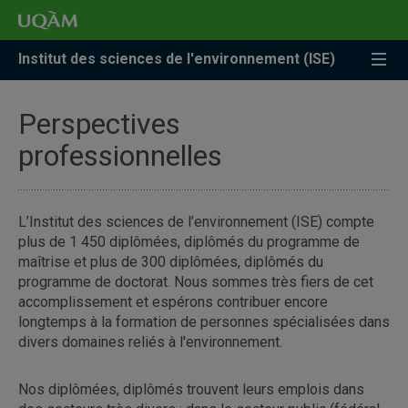
Accéder
Accéder
Accéder
à
au
à
la
menu
la
Institut des sciences de l'environnement (ISE)
recherche
pricipal
zone
centrale
Perspectives
professionnelles
L’Institut des sciences de l’environnement (ISE) compte
plus de 1 450 diplômées, diplômés du programme de
maîtrise et plus de 300 diplômées, diplômés du
programme de doctorat. Nous sommes très fiers de cet
accomplissement et espérons contribuer encore
longtemps à la formation de personnes spécialisées dans
divers domaines reliés à l'environnement.
Nos diplômées, diplômés trouvent leurs emplois dans