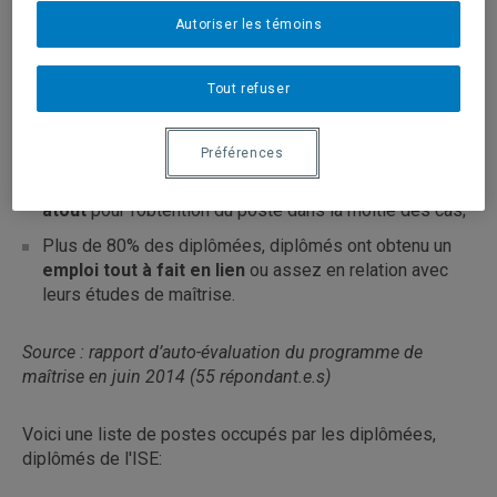
Autoriser les témoins
Où travaillent nos diplômées,
diplômés?
Tout refuser
77% des répondants occupent ou ont occupé un
poste
de professionnel;
Préférences
La formation de niveau maîtrise était considérée
un
atout
pour l’obtention du poste dans la moitié des cas;
Plus de 80% des diplômées, diplômés ont obtenu un
emploi tout à fait en lien
ou assez en relation avec
leurs études de maîtrise.
Source : rapport d’auto-évaluation du programme de
maîtrise en juin 2014 (55 répondant.e.s)
Voici une liste de postes occupés par les diplômées,
diplômés de l'ISE: