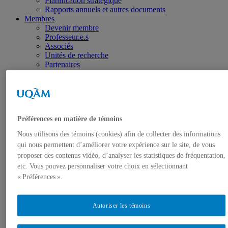
Planification stratégique
Rapports annuels et autres documents
Membres
Devenir membre
Professeur.e.s
Associés
Unités de recherche
Partenaires
Programmes
Découvrez les programmes en sciences de
l'environnement de l'UQAM
Certificat
Baccalauréat
Préférences en matière de témoins
Maîtrise
Doctorat
Nous utilisons des témoins (cookies) afin de collecter des informations
Environnements nourriciers
qui nous permettent d’améliorer votre expérience sur le site, de vous
École d’été
proposer des contenus vidéo, d’analyser les statistiques de fréquentation,
Cours de terrain
Recherche
etc. Vous pouvez personnaliser votre choix en sélectionnant
Thématiques et axes
« Préférences ».
Éthique
Publications
ÉcoPlume
Autoriser les témoins
Journée d’échanges interdisciplinaires de l’ISE
Webinaires Jeunes chercheuses & jeunes chercheurs de