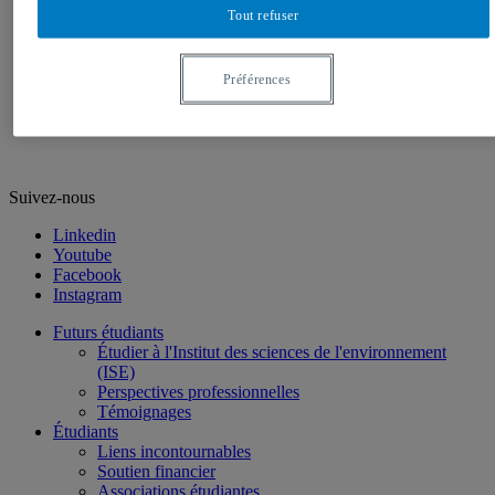
l’ISE
Tout refuser
Médias et événements
Nouvelles de l’ISE
L'ISE à UQAM.tv
Préférences
Revue de presse
Conférence annuelle Pierre-Dansereau
Nous joindre
Suivez-nous
Linkedin
Youtube
Facebook
Instagram
Futurs étudiants
Étudier à l'Institut des sciences de l'environnement
(ISE)
Perspectives professionnelles
Témoignages
Étudiants
Liens incontournables
Soutien financier
Associations étudiantes