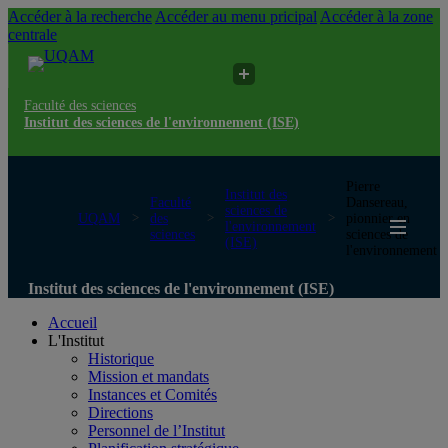
Accéder à la recherche
Accéder au menu pricipal
Accéder à la zone
centrale
Faculté des sciences
Institut des sciences de l'environnement (ISE)
Pierre
Institut des
Faculté
Dansereau,
sciences de
UQAM
des
pionnier en
l'environnement
sciences
sciences de
(ISE)
l'environnement
Institut des sciences de l'environnement (ISE)
Accueil
L'Institut
Historique
Mission et mandats
Instances et Comités
Directions
Personnel de l’Institut