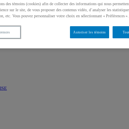
ons des témoins (cookies) afin de collecter des informations qui nous permetten
ience sur le site, de vous proposer des contenus vidéo, d’analyser les statistique
ment de l'UQAM
on, etc. Vous pouvez personnaliser votre choix en sélectionnant « Préférences ».
érences
Autoriser les témoins
Tout
’ISE