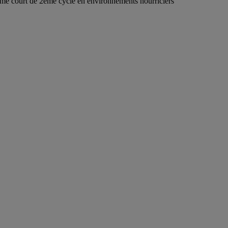
mme court de 2ème cycle en environnements nourriciers