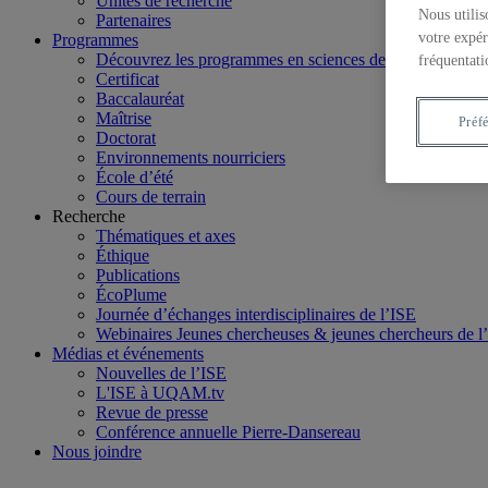
Unités de recherche
Nous utilis
Partenaires
votre expér
Programmes
Découvrez les programmes en sciences de l'environne
fréquentati
Certificat
Baccalauréat
Maîtrise
Préf
Doctorat
Environnements nourriciers
École d’été
Cours de terrain
Recherche
Thématiques et axes
Éthique
Publications
ÉcoPlume
Journée d’échanges interdisciplinaires de l’ISE
Webinaires Jeunes chercheuses & jeunes chercheurs de l
Médias et événements
Nouvelles de l’ISE
L'ISE à UQAM.tv
Revue de presse
Conférence annuelle Pierre-Dansereau
Nous joindre