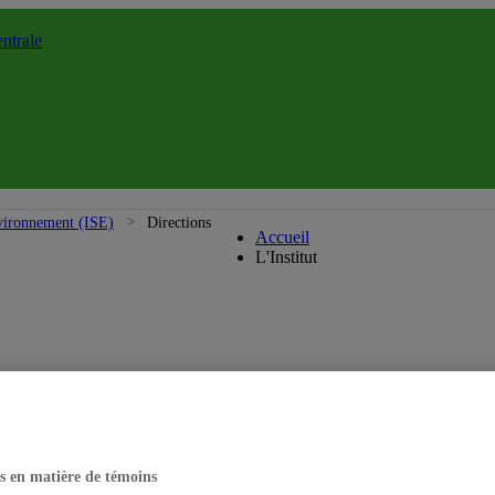
ntrale
Institut des sciences de l'e
environnement (ISE)
Directions
Accueil
L'Institut
s en matière de témoins