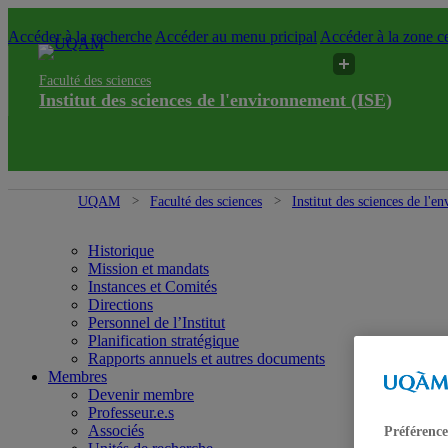
Accéder à la recherche
Accéder au menu pricipal
Accéder à la zone ce
Faculté des sciences
Institut des sciences de l'environnement (ISE)
UQAM
Faculté des sciences
Institut des sciences de l'
Historique
Mission et mandats
Instances et Comités
Directions
Personnel de l’Institut
Planification stratégique
Rapports annuels et autres documents
Membres
Devenir membre
Professeur.e.s
Associés
Préférence