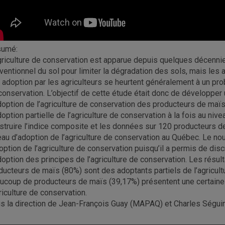
sumé:
griculture de conservation est apparue depuis quelques décennie
ventionnel du sol pour limiter la dégradation des sols, mais l
 adoption par les agriculteurs se heurtent généralement à un prob
conservation. L’objectif de cette étude était donc de développer
doption de l’agriculture de conservation des producteurs de maïs
doption partielle de l’agriculture de conservation à la fois au niv
struire l’indice composite et les données sur 120 producteurs de
eau d’adoption de l’agriculture de conservation au Québec. Le n
doption de l’agriculture de conservation puisqu’il a permis de disc
doption des principes de l’agriculture de conservation. Les résu
ducteurs de maïs (80%) sont des adoptants partiels de l’agricult
ucoup de producteurs de maïs (39,17%) présentent une certaine f
griculture de conservation.
s la direction de Jean-François Guay (MAPAQ) et Charles Ségui