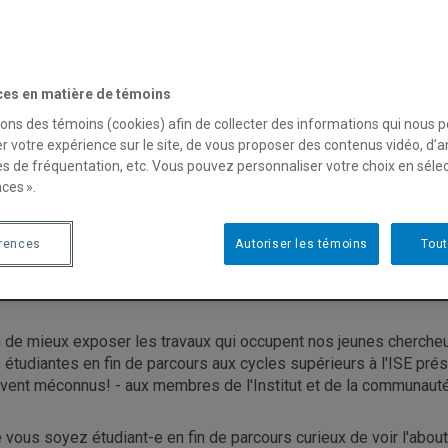
ces en matière de témoins
sons des témoins (cookies) afin de collecter des informations qui nous 
ebinaires Jeunes chercheus
r votre expérience sur le site, de vous proposer des contenus vidéo, d’a
es de fréquentation, etc. Vous pouvez personnaliser votre choix en séle
e l'ISE
ces ».
érences
Autoriser les témoins
Tout
n de mieux exposer les travaux qui occupent nos jeunes cherche
 étudiantes en fin de parcours aux cycles supérieurs à l'ISE prés
vent méconnus! - aux membres de l'Institut et de la communaut
 vous soyez étudiant-e en fin de parcours curieux de voir l'ab