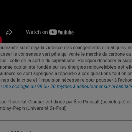
l’humanité subit déjà la violence des changements climatiques,
asser le consensus vert pâle qui vante le marché du carbone ou l
oue : celle de la sortie du capitalisme. Pourquoi dénoncer la su
nomie capitaliste fondée sur les énergies renouvelables est-elle
 auteurs se sont appliqués à répondre à ces questions tout en pr
gines de la crise et l’impulsion nécessaire pour pousser à l’action
r une écologie du 99 % - 20 mythes à déboulonner sur la capital
aud Theurillat-Cloutier est dirigé par Éric Pineault (sociologie) e
mblay-Pepin (Université St-Paul).