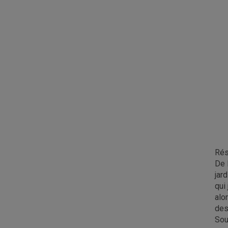
Ré
De 
jar
qui
alo
des
Sou