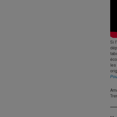
Si 
dép
tab
éco
les
ori
Pou
Arn
Tre