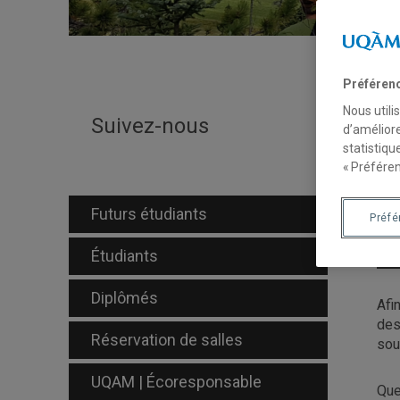
Préféren
Nous utili
W
Suivez-nous
d’améliore
statistiqu
d
« Préféren
Futurs étudiants
Préf
Étudiants
Diplômés
Afi
des
Réservation de salles
sou
UQAM | Écoresponsable
Que