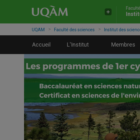
Facult
Accéder
Accéder
Accéder
Insti
à
au
à
la
menu
la
recherche
pricipal
zone
UQAM
Faculté des sciences
Institut des scienc
centrale
Accueil
L'Institut
Membres