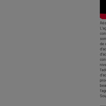
Ré
L’a
con
son
de 
d’a
d’a
con
niv
l’a
d’a
pro
bea
l’a
Sou