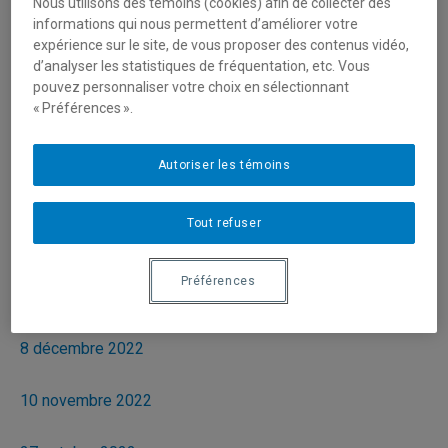
Nous utilisons des témoins (cookies) afin de collecter des
23 mars 2023
informations qui nous permettent d’améliorer votre
expérience sur le site, de vous proposer des contenus vidéo,
9 mars 2023
d’analyser les statistiques de fréquentation, etc. Vous
pouvez personnaliser votre choix en sélectionnant
« Préférences ».
23 février 2023
Autoriser les témoins
9 février 2023
26 janvier 2023
Tout refuser
2022
Préférences
21 décembre 2022
8 décembre 2022
10 novembre 2022