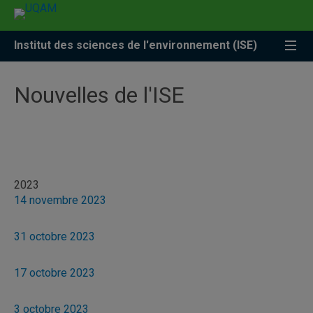
Accéder
Accéder
Accéder
à
au
à
la
menu
la
Institut des sciences de l'environnement (ISE)
recherche
pricipal
zone
centrale
Nouvelles de l'ISE
2023
14 novembre 2023
31 octobre 2023
17 octobre 2023
3 octobre 2023