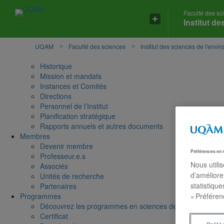
Faculté des sc
Accéder
Accéder
Accéder
Institut d
à
au
à
la
menu
la
recherche
pricipal
zone
UQAM
Faculté des sciences
Institut des sciences de l'envi
centrale
Historique
Mission et mandats
Instances et Comités
Directions
Personnel de l’Institut
Planification stratégique
Rapports annuels et autres documents
Membres
Devenir membre
Préférences en 
Professeur.e.s
Nous utili
Associés
d’améliore
Unités de recherche
statistiqu
Partenaires
« Préféren
Programmes
Découvrez les programmes en sciences de l'environneme
Certificat