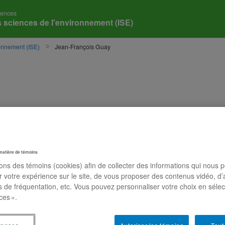
iences
es sciences de l'environnement (ISE)
ronnement (ISE)
Jean-François Guay
matière de témoins
sons des témoins (cookies) afin de collecter des informations qui nous 
r votre expérience sur le site, de vous proposer des contenus vidéo, d’
es de fréquentation, etc. Vous pouvez personnaliser votre choix en séle
ces ».
nt de l'UQAM