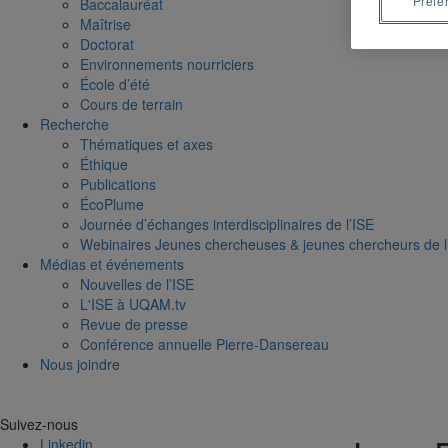
Préfé
Baccalauréat
Maîtrise
Doctorat
Environnements nourriciers
École d’été
Cours de terrain
Recherche
Thématiques et axes
Éthique
Publications
ÉcoPlume
Journée d’échanges interdisciplinaires de l’ISE
Webinaires Jeunes chercheuses & jeunes chercheurs de l
Médias et événements
Nouvelles de l’ISE
L'ISE à UQAM.tv
Revue de presse
Conférence annuelle Pierre-Dansereau
Nous joindre
Suivez-nous
Linkedin