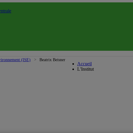
ntrale
Institut des sciences d
environnement (ISE)
Beatrix Beisner
Accueil
L'Institut