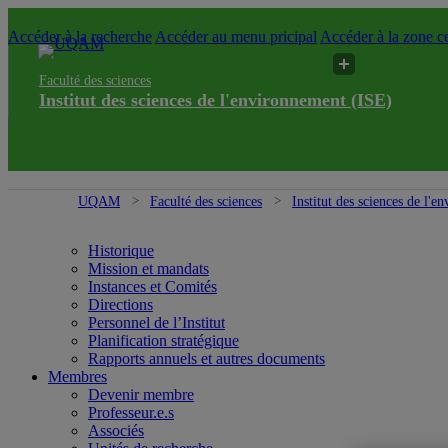
Accéder à la recherche
Accéder au menu pricipal
Accéder à la zone ce
Faculté des sciences
Institut des sciences de l'environnement (ISE)
UQAM
Faculté des sciences
Institut des sciences de l'
Historique
Mission et mandats
Instances et Comités
Directions
Personnel de l’Institut
Planification stratégique
Rapports annuels et autres documents
Membres
Devenir membre
Professeur.e.s
Associés