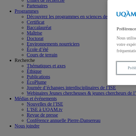
Unités de recherche
Partenaires
Programmes
Découvrez les programmes en sciences de l'environne
Certificat
Baccalauréat
Préférence
Maîtrise
Doctorat
Nous utilis
Environnements nourriciers
votre expér
École d’été
fréquentati
Cours de terrain
Recherche
Thématiques et axes
Préf
Éthique
Publications
ÉcoPlume
Journée d’échanges interdisciplinaires de l’ISE
Webinaires Jeunes chercheuses & jeunes chercheurs de l
Médias et événements
Nouvelles de l’ISE
L'ISE à UQAM.tv
Revue de presse
Conférence annuelle Pierre-Dansereau
Nous joindre