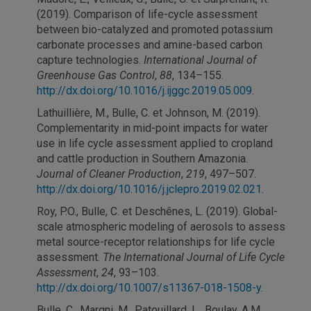
(2019). Comparison of life-cycle assessment
between bio-catalyzed and promoted potassium
carbonate processes and amine-based carbon
capture technologies.
International Journal of
Greenhouse Gas Control
,
88
, 134–155.
http://dx.doi.org/10.1016/j.ijggc.2019.05.009
.
Lathuillière, M., Bulle, C. et Johnson, M. (2019).
Complementarity in mid-point impacts for water
use in life cycle assessment applied to cropland
and cattle production in Southern Amazonia.
Journal of Cleaner Production
,
219
, 497–507.
http://dx.doi.org/10.1016/j.jclepro.2019.02.021
.
Roy, P.O., Bulle, C. et Deschênes, L. (2019). Global-
scale atmospheric modeling of aerosols to assess
metal source-receptor relationships for life cycle
assessment.
The International Journal of Life Cycle
Assessment
,
24
, 93–103.
http://dx.doi.org/10.1007/s11367-018-1508-y
.
Bulle, C., Margni, M., Patouillard, L., Boulay, A.M.,