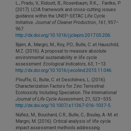
L., Prado, V., Ridoutt, B., Rosenbaum, R.K.,... Fantke, P.
(2017). LCIA framework and cross-cutting issues
guidance within the UNEP-SETAC Life Cycle
Initiative.
Journal of Cleaner Production
,
161
, 957–
967.
http://dx.doi.org/10.1016/j.jclepro.2017.05.206
.
Bjørn, A., Margni, M., Roy, P.O., Bulle, C. et Hauschild,
M.Z. (2016). A proposal to measure absolute
environmental sustainability in life cycle
assessment.
Ecological Indicators
,
63
, 1–13.
http://dx.doi.org/10.1016/j.ecolind.2015.11.046
.
Plouffe, G., Bulle, C. et Deschênes, L. (2016).
Characterization Factors for Zinc Terrestrial
Ecotoxicity Including Speciation.
The International
Journal of Life Cycle Assessment
,
21
, 523–535.
http://dx.doi.org/10.1007/s11367-016-1037-5
.
Núñez, M., Bouchard, C.R., Bulle, C., Boulay, A.-M. et
Margni, M. (2016). Critical analysis of life cycle
impact assessment methods addressing