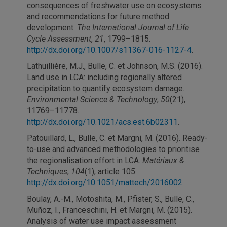
consequences of freshwater use on ecosystems
and recommendations for future method
development.
The International Journal of Life
Cycle Assessment
,
21
, 1799–1815.
http://dx.doi.org/10.1007/s11367-016-1127-4
.
Lathuillière, M.J., Bulle, C. et Johnson, M.S. (2016).
Land use in LCA: including regionally altered
precipitation to quantify ecosystem damage.
Environmental Science & Technology
,
50
(21),
11769–11778.
http://dx.doi.org/10.1021/acs.est.6b02311
.
Patouillard, L., Bulle, C. et Margni, M. (2016). Ready-
to-use and advanced methodologies to prioritise
the regionalisation effort in LCA.
Matériaux &
Techniques
,
104
(1), article 105.
http://dx.doi.org/10.1051/mattech/2016002
.
Boulay, A.-M., Motoshita, M., Pfister, S., Bulle, C.,
Muñoz, I., Franceschini, H. et Margni, M. (2015).
Analysis of water use impact assessment