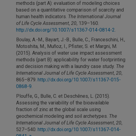
methods (part A): evaluation of modeling choices
based on a quantitative comparison of scarcity and
human health indicators.
The International Journal
of Life Cycle Assessment
,
20
, 139–160.
http://dx.doi.org/10.1007/s11367-014-0814-2
.
Boulay, A.-M., Bayart, J.-B., Bulle, C., Franceschini, H.,
Motoshita, M., Muñoz, I., Pfister, S. et Margni, M.
(2015). Analysis of water use impact assessment
methods (part B): applicability for water footprinting
and decision making with a laundry case study.
The
International Journal of Life Cycle Assessment
,
20
,
865–879.
http://dx.doi.org/10.1007/s11367-015-
0868-9
.
Plouffe, G., Bulle, C. et Deschênes, L. (2015).
Assessing the variability of the bioavailable
fraction of zinc at the global scale using
geochemical modeling and soil archetypes.
The
International Journal of Life Cycle Assessment
,
20
,
527–540.
http://dx.doi.org/10.1007/s11367-014-