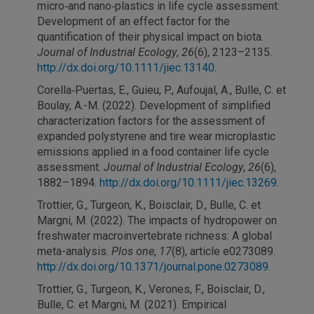
micro‐and nano‐plastics in life cycle assessment:
Development of an effect factor for the
quantification of their physical impact on biota.
Journal of Industrial Ecology
,
26
(6), 2123–2135.
http://dx.doi.org/10.1111/jiec.13140
.
Corella‐Puertas, E., Guieu, P., Aufoujal, A., Bulle, C. et
Boulay, A.-M. (2022). Development of simplified
characterization factors for the assessment of
expanded polystyrene and tire wear microplastic
emissions applied in a food container life cycle
assessment.
Journal of Industrial Ecology
,
26
(6),
1882–1894.
http://dx.doi.org/10.1111/jiec.13269
.
Trottier, G., Turgeon, K., Boisclair, D., Bulle, C. et
Margni, M. (2022). The impacts of hydropower on
freshwater macroinvertebrate richness: A global
meta-analysis.
Plos one
,
17
(8), article e0273089.
http://dx.doi.org/10.1371/journal.pone.0273089
.
Trottier, G., Turgeon, K., Verones, F., Boisclair, D.,
Bulle, C. et Margni, M. (2021). Empirical