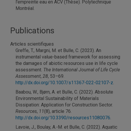
l'empreinte eau en ACV (Thèse). Polytechnique
Montréal.
Publications
Articles scientifiques
Greffe, T., Margni, M. et Bulle, C. (2023). An
instrumental value-based framework for assessing
the damages of abiotic resources use in life cycle
assessment.
The International Journal of Life Cycle
Assessment
,
28
, 53–69.
http://dx.doi.org/10.1007/s11367-022-02107-z
.
Baabou, W., Bjørn, A. et Bulle, C. (2022). Absolute
Environmental Sustainability of Materials
Dissipation: Application for Construction Sector.
Resources
,
11
(8), article 76.
http://dx.doi.org/10.3390/resources11080076
.
Lavoie, J., Boulay, A.-M. et Bulle, C. (2022). Aquatic