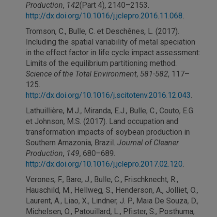
Production
,
142
(Part 4), 2140–2153.
http://dx.doi.org/10.1016/j.jclepro.2016.11.068
.
Tromson, C., Bulle, C. et Deschênes, L. (2017).
Including the spatial variability of metal speciation
in the effect factor in life cycle impact assessment:
Limits of the equilibrium partitioning method.
Science of the Total Environment
,
581-582
, 117–
125.
http://dx.doi.org/10.1016/j.scitotenv.2016.12.043
.
Lathuillière, M.J., Miranda, E.J., Bulle, C., Couto, E.G.
et Johnson, M.S. (2017). Land occupation and
transformation impacts of soybean production in
Southern Amazonia, Brazil.
Journal of Cleaner
Production
,
149
, 680–689.
http://dx.doi.org/10.1016/j.jclepro.2017.02.120
.
Verones, F., Bare, J., Bulle, C., Frischknecht, R.,
Hauschild, M., Hellweg, S., Henderson, A., Jolliet, O.,
Laurent, A., Liao, X., Lindner, J. P., Maia De Souza, D.,
Michelsen, O., Patouillard, L., Pfister, S., Posthuma,