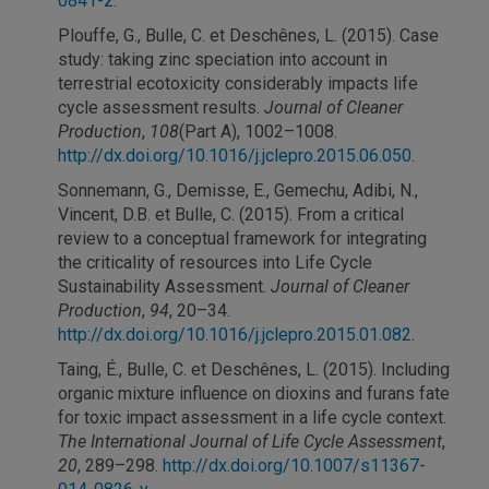
0841-z
.
Plouffe, G., Bulle, C. et Deschênes, L. (2015). Case
study: taking zinc speciation into account in
terrestrial ecotoxicity considerably impacts life
cycle assessment results.
Journal of Cleaner
Production
,
108
(Part A), 1002–1008.
http://dx.doi.org/10.1016/j.jclepro.2015.06.050
.
Sonnemann, G., Demisse, E., Gemechu, Adibi, N.,
Vincent, D.B. et Bulle, C. (2015). From a critical
review to a conceptual framework for integrating
the criticality of resources into Life Cycle
Sustainability Assessment.
Journal of Cleaner
Production
,
94
, 20–34.
http://dx.doi.org/10.1016/j.jclepro.2015.01.082
.
Taing, É., Bulle, C. et Deschênes, L. (2015). Including
organic mixture influence on dioxins and furans fate
for toxic impact assessment in a life cycle context.
The International Journal of Life Cycle Assessment
,
20
, 289–298.
http://dx.doi.org/10.1007/s11367-