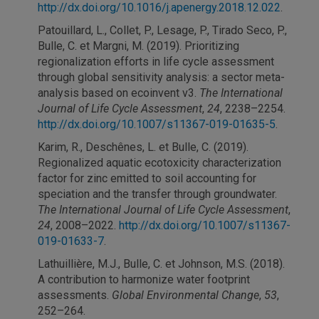
http://dx.doi.org/10.1016/j.apenergy.2018.12.022
.
Patouillard, L., Collet, P., Lesage, P., Tirado Seco, P.,
Bulle, C. et Margni, M. (2019). Prioritizing
regionalization efforts in life cycle assessment
through global sensitivity analysis: a sector meta-
analysis based on ecoinvent v3.
The International
Journal of Life Cycle Assessment
,
24
, 2238–2254.
http://dx.doi.org/10.1007/s11367-019-01635-5
.
Karim, R., Deschênes, L. et Bulle, C. (2019).
Regionalized aquatic ecotoxicity characterization
factor for zinc emitted to soil accounting for
speciation and the transfer through groundwater.
The International Journal of Life Cycle Assessment
,
24
, 2008–2022.
http://dx.doi.org/10.1007/s11367-
019-01633-7
.
Lathuillière, M.J., Bulle, C. et Johnson, M.S. (2018).
A contribution to harmonize water footprint
assessments.
Global Environmental Change
,
53
,
252–264.