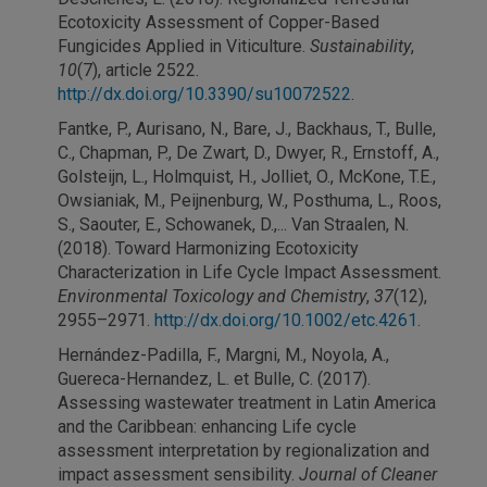
Ecotoxicity Assessment of Copper-Based
Fungicides Applied in Viticulture.
Sustainability
,
10
(7), article 2522.
http://dx.doi.org/10.3390/su10072522
.
Fantke, P., Aurisano, N., Bare, J., Backhaus, T., Bulle,
C., Chapman, P., De Zwart, D., Dwyer, R., Ernstoff, A.,
Golsteijn, L., Holmquist, H., Jolliet, O., McKone, T.E.,
Owsianiak, M., Peijnenburg, W., Posthuma, L., Roos,
S., Saouter, E., Schowanek, D.,... Van Straalen, N.
(2018). Toward Harmonizing Ecotoxicity
Characterization in Life Cycle Impact Assessment.
Environmental Toxicology and Chemistry
,
37
(12),
2955–2971.
http://dx.doi.org/10.1002/etc.4261
.
Hernández-Padilla, F., Margni, M., Noyola, A.,
Guereca-Hernandez, L. et Bulle, C. (2017).
Assessing wastewater treatment in Latin America
and the Caribbean: enhancing Life cycle
assessment interpretation by regionalization and
impact assessment sensibility.
Journal of Cleaner