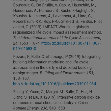
Bourgault, G., De Bruille, V., Cao, V., Hauschild, M.,
Henderson, A., Humbert, S., Kashef-Haghighi, S.,
Kounina, A., Laurent, A., Levasseur, A., Liard, G.,
Rosenbaum, R.K., Roy, P.-O., Shaked, S., Fantke, P., et
Jolliet, O. (2019). IMPACT World+: a globally
regionalized life cycle impact assessment method.
The International Journal of Life Cycle Assessment
,
24
, 1653–1674.
http://dx.doi.org/10.1007/s11367-
019-01583-0
.
Rezaei, F., Bulle, C. et Lesage, P. (2019). Integrating
building information modeling and life cycle
assessment in the early and detailed building
design stages.
Building and Environment
,
153
,
158–167.
http://dx.doi.org/10.1016/j.buildenv.2019.01.034
.
Zhang, Y., Yuam, Z., Margni, M., Bulle, C., Hua, H.,
Jiang, S. et Liu, X. (2019). Intensive carbon dioxide
emission of coal chemical industry in China.
Applied Energy
,
236
, 540–550.