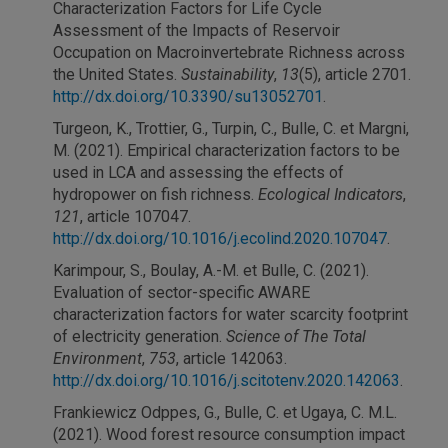
Characterization Factors for Life Cycle
Assessment of the Impacts of Reservoir
Occupation on Macroinvertebrate Richness across
the United States.
Sustainability
,
13
(5), article 2701.
http://dx.doi.org/10.3390/su13052701
.
Turgeon, K., Trottier, G., Turpin, C., Bulle, C. et Margni,
M. (2021). Empirical characterization factors to be
used in LCA and assessing the effects of
hydropower on fish richness.
Ecological Indicators
,
121
, article 107047.
http://dx.doi.org/10.1016/j.ecolind.2020.107047
.
Karimpour, S., Boulay, A.-M. et Bulle, C. (2021).
Evaluation of sector-specific AWARE
characterization factors for water scarcity footprint
of electricity generation.
Science of The Total
Environment
,
753
, article 142063.
http://dx.doi.org/10.1016/j.scitotenv.2020.142063
.
Frankiewicz Odppes, G., Bulle, C. et Ugaya, C. M.L.
(2021). Wood forest resource consumption impact