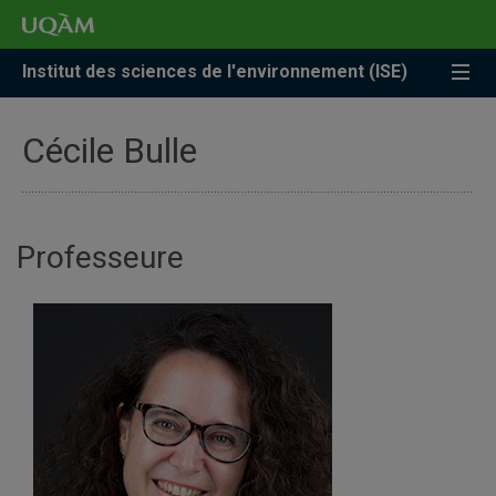
Accéder
Accéder
Accéder
à
au
à
la
menu
la
Institut des sciences de l'environnement (ISE)
recherche
pricipal
zone
centrale
Cécile Bulle
Professeure