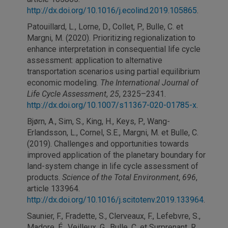
http://dx.doi.org/10.1016/j.ecolind.2019.105865
.
Patouillard, L., Lorne, D., Collet, P., Bulle, C. et
Margni, M. (2020). Prioritizing regionalization to
enhance interpretation in consequential life cycle
assessment: application to alternative
transportation scenarios using partial equilibrium
economic modeling.
The International Journal of
Life Cycle Assessment
,
25
, 2325–2341.
http://dx.doi.org/10.1007/s11367-020-01785-x
.
Bjørn, A., Sim, S., King, H., Keys, P., Wang-
Erlandsson, L., Cornel, S.E., Margni, M. et Bulle, C.
(2019). Challenges and opportunities towards
improved application of the planetary boundary for
land-system change in life cycle assessment of
products.
Science of the Total Environment
,
696
,
article 133964.
http://dx.doi.org/10.1016/j.scitotenv.2019.133964
.
Saunier, F., Fradette, S., Clerveaux, F., Lefebvre, S.,
Madore, É., Veilleux, G., Bulle, C. et Surprenant, R.