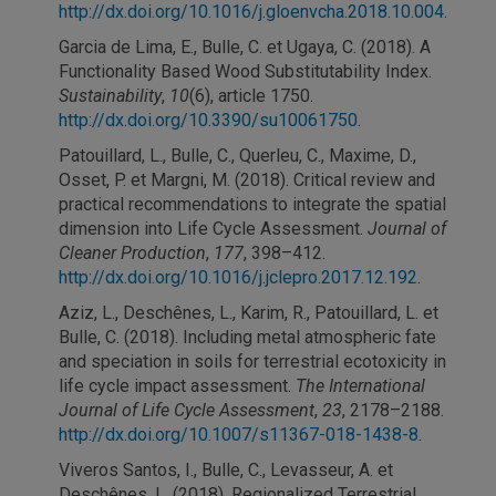
http://dx.doi.org/10.1016/j.gloenvcha.2018.10.004
.
Garcia de Lima, E., Bulle, C. et Ugaya, C. (2018). A
Functionality Based Wood Substitutability Index.
Sustainability
,
10
(6), article 1750.
http://dx.doi.org/10.3390/su10061750
.
Patouillard, L., Bulle, C., Querleu, C., Maxime, D.,
Osset, P. et Margni, M. (2018). Critical review and
practical recommendations to integrate the spatial
dimension into Life Cycle Assessment.
Journal of
Cleaner Production
,
177
, 398–412.
http://dx.doi.org/10.1016/j.jclepro.2017.12.192
.
Aziz, L., Deschênes, L., Karim, R., Patouillard, L. et
Bulle, C. (2018). Including metal atmospheric fate
and speciation in soils for terrestrial ecotoxicity in
life cycle impact assessment.
The International
Journal of Life Cycle Assessment
,
23
, 2178–2188.
http://dx.doi.org/10.1007/s11367-018-1438-8
.
Viveros Santos, I., Bulle, C., Levasseur, A. et
Deschênes, L. (2018). Regionalized Terrestrial