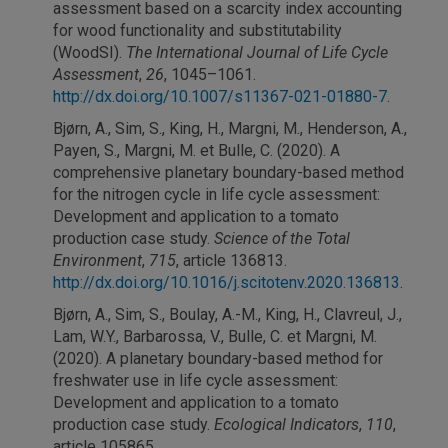
assessment based on a scarcity index accounting
for wood functionality and substitutability
(WoodSI).
The International Journal of Life Cycle
Assessment
,
26
, 1045–1061.
http://dx.doi.org/10.1007/s11367-021-01880-7
.
Bjørn, A., Sim, S., King, H., Margni, M., Henderson, A.,
Payen, S., Margni, M. et Bulle, C. (2020). A
comprehensive planetary boundary-based method
for the nitrogen cycle in life cycle assessment:
Development and application to a tomato
production case study.
Science of the Total
Environment
,
715
, article 136813.
http://dx.doi.org/10.1016/j.scitotenv.2020.136813
.
Bjørn, A., Sim, S., Boulay, A.-M., King, H., Clavreul, J.,
Lam, W.Y., Barbarossa, V., Bulle, C. et Margni, M.
(2020). A planetary boundary-based method for
freshwater use in life cycle assessment:
Development and application to a tomato
production case study.
Ecological Indicators
,
110
,
article 105865.