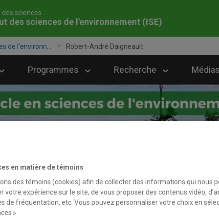
é des sciences
tut des sciences de l'environnement (ISE)
es de l'environn...
Robert-André Daigneault
Programmes
Recherche
Médias
ces en matière de témoins
sons des témoins (cookies) afin de collecter des informations qui nous 
r votre expérience sur le site, de vous proposer des contenus vidéo, d’a
es de fréquentation, etc. Vous pouvez personnaliser votre choix en séle
ces ».