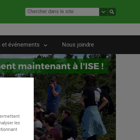
 et événements
Nous joindre
permettent
nalyser les
ctionnant