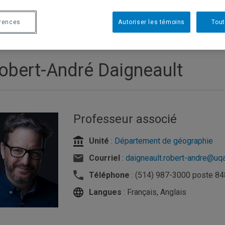
érences
Autoriser les témoins
Tout
obert-André Daigneault
Professeur associé
Unité
:
Département de géographie
Courriel
:
daigneault.robert-andre@uq
Téléphone
: (514) 987-3000 poste 8
Langues
: Français, Anglais