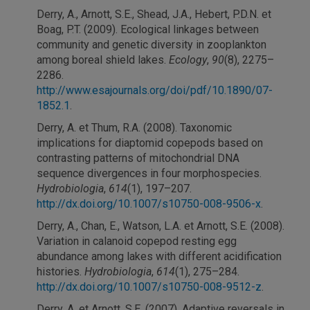
Derry, A., Arnott, S.E., Shead, J.A., Hebert, P.D.N. et
Boag, P.T. (2009). Ecological linkages between
community and genetic diversity in zooplankton
among boreal shield lakes.
Ecology
,
90
(8), 2275–
2286.
http://www.esajournals.org/doi/pdf/10.1890/07-
1852.1
.
Derry, A. et Thum, R.A. (2008). Taxonomic
implications for diaptomid copepods based on
contrasting patterns of mitochondrial DNA
sequence divergences in four morphospecies.
Hydrobiologia
,
614
(1), 197–207.
http://dx.doi.org/10.1007/s10750-008-9506-x
.
Derry, A., Chan, E., Watson, L.A. et Arnott, S.E. (2008).
Variation in calanoid copepod resting egg
abundance among lakes with different acidification
histories.
Hydrobiologia
,
614
(1), 275–284.
http://dx.doi.org/10.1007/s10750-008-9512-z
.
Derry, A. et Arnott, S.E. (2007). Adaptive reversals in