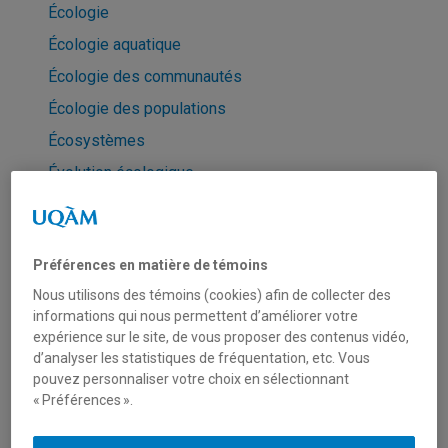
Écologie
Écologie aquatique
Écologie des communautés
Écologie des populations
Écosystèmes
Évolution écologique
Interactions écologiques
Métacommunautés
Préférences en matière de témoins
Sciences biologiques
Nous utilisons des témoins (cookies) afin de collecter des
informations qui nous permettent d’améliorer votre
Liens d'intérêt
expérience sur le site, de vous proposer des contenus vidéo,
Page personnelle
d’analyser les statistiques de fréquentation, etc. Vous
pouvez personnaliser votre choix en sélectionnant
Informations générales
« Préférences ».
Unités de recherche