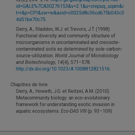
id=GALE%7CA30276153&v=2.1&u=crepuq_uqam&i
t=r&p=CPI&sw=w&asid=c0025d8c36cd675b043c5
4d51be70c75
.
Derry, A., Staddon, W.J. et Trevors, J.T. (1998).
Functional diversity and community structure of
microorganisms in uncontaminated and creosote-
contaminated soils as determined by sole-carbon-
source-utilization.
World Journal of Microbiology
and Biotechnology
,
14
(4), 571–578.
http://dx.doi.org/10.1023/A:1008812821516
.
Chapitres de livre
Derry, A., Howeth, J.G. et Reitzel, A.M. (2010).
Metacommunity biology: an eco-evolutionary
framework for understanding exotic invasion in
aquatic ecosystems.
Eco-DAS VIII
(p. 93–109).