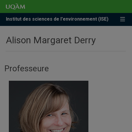
Accéder
Accéder
Accéder
à
au
à
la
menu
la
Institut des sciences de l'environnement (ISE)
recherche
pricipal
zone
centrale
Alison Margaret Derry
Professeure