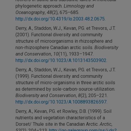
phylogenetic approach.
Limnology and
Oceanography
,
48
(2), 675–685.
http://dx.doi.org/10.4319/lo.2003.48.2.0675
.
Derry, A., Staddon, W.J., Kevan, P.G. et Trevors, J.T.
(2001). Functional diversity and community
structure of microorganisms in rhizosphere and
non-rhizosphere Canadian arctic soils.
Biodiversity
and Conservation
,
10
(11), 1933–1947.
http://dx.doi.org/10.1023/A:1013143503902
.
Derry, A., Staddon, W.J., Kevan, P.G. et Trevors, J.T.
(1999). Functional diversity and community
structure of micro-organisms in three arctic soils
as determined by sole-carbon-source-utilization.
Biodiversity and Conservation
,
8
(2), 205–221.
http://dx.doi.org/10.1023/A:1008893826597
.
Derry, A., Kevan, P.G. et Rowley, D.B. (1999). Soil
nutrients and vegetation characteristics of a
Dorset/ Thule site in the Canadian Arctic.
Arctic
,
52
(2), 204–213.
http://go.galegroup.com/ps/i.do?