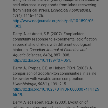
acid tolerance in copepods from lakes recovering
from historical stress.
Ecological Applications
,
17
(4), 1116–1126.
http://www.esajournals.org/doi/pdf/10.1890/06-
1382
.
Derry, A. et Arnott, S.E. (2007). Zooplankton
community response to experimental acidification
in boreal shield lakes with different ecological
histories.
Canadian Journal of Fisheries and
Aquatic Sciences
,
64
(6), 887–898.
http://dx.doi.org/10.1139/f07-061
.
Derry, A., Prepas, E.E. et Hebert, P.D.N. (2003). A
comparison of zooplankton communities in saline
lakewater with variable anion composition.
Hydrobiologia
,
505
(1), 199–215.
http://dx.doi.org/10.1023/B:HYDR.0000007414.125
66.19
.
Derry, A. et Hebert, P.D.N. (2003). Evolution of
rotifers in saline and subsaline lakes: A molecular