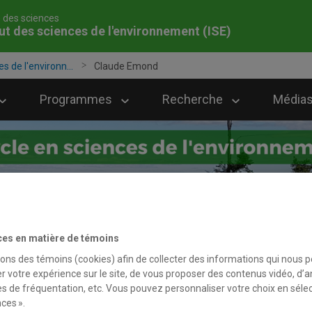
é des sciences
tut des sciences de l'environnement (ISE)
es de l'environn...
Claude Emond
Programmes
Recherche
Médias
ces en matière de témoins
sons des témoins (cookies) afin de collecter des informations qui nous 
r votre expérience sur le site, de vous proposer des contenus vidéo, d’a
es de fréquentation, etc. Vous pouvez personnaliser votre choix en séle
ces ».