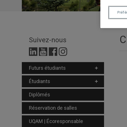
Préf
C
Suivez-nous
Futurs étudiants
Étudiants
Diplômés
Réservation de salles
UQAM | Écoresponsable