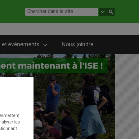
 et événements
Nous joindre
permettent
nalyser les
ctionnant