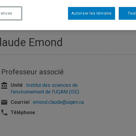
érences
Autoriser les témoins
Tout
laude Emond
Professeur associé
Unité
:
Institut des sciences de
l'environnement de l'UQAM (ISE)
Courriel
:
emond.claude@uqam.ca
Téléphone
: