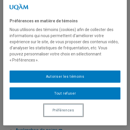
Préférences en matière de témoins
Nous utilisons des témoins (cookies) afin de collecter des
informations qui nous permettent d’améliorer votre
expérience sur le site, de vous proposer des contenus vidéo,
d’analyser les statistiques de fréquentation, etc. Vous
pouvez personnaliser votre choix en sélectionnant
« Préférences ».
Unité
:
Département de géographie
Courriel
:
germain.daniel@uqam.ca
Autoriser les témoins
Téléphone
: (514) 987-3000 poste 7096
Langues
: Français, Anglais
Tout refuser
Préférences
Domaines d'expertise