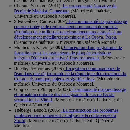
(Mémoire de maîtrise). Université du Québec à Montréal.
Charara, Yasmine. (2011)
. La communauté éducative de
l'école de Madaka, Cameroun
. (Mémoire de maîtrise).
Université du Québec à Montréal.
Silva Gálvez, Carlos. (2009)
. La communauté d'apprentissage
comme stratégie de renforcement communautaire pour la
résolution de conflit socio-environnementaux associés à un
développement métallurgique-minier à La Oroya, Pérou
.
(Mémoire de maîtrise). Université du Québec à Montréal.
Monticone, Kateri. (2009)
. Conception d'un programme de
formation pour les instructeurs de plongée touristique
intégrant l'éducation relative à l'environnement
. (Mémoire de
maîtrise). Université du Québec à Montréal.
Binette, Frédérique. (2009)
. La gestion communautaire de
l'eau dans une région rurale de la république démocratique du
Congo : dynamique, enjeux et significations
. (Mémoire de
maîtrise). Université du Québec à Montréal.
Gingras, Jean-Philippe. (2007)
. Communauté d'apprentissage
et formation continue des enseignants : le cas de l'école
secondaire Le Vitrail
. (Mémoire de maîtrise). Université du
Québec à Montréal.
Théberge, Benoît. (2006)
. La construction des problèmes
publics en environnement : analyse de la controverse du
Suroît
. (Mémoire de maîtrise). Université du Québec à
Montréal.