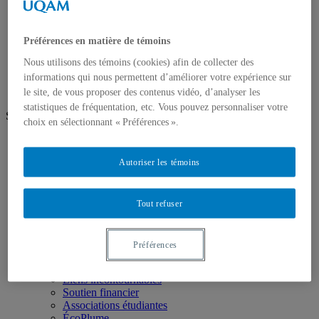
Médias et événements
Nouvelles de l’ISE
L'ISE à UQAM.tv
Préférences en matière de témoins
Revue de presse
Conférence annuelle Pierre-Dansereau
Nous utilisons des témoins (cookies) afin de collecter des
Nous joindre
informations qui nous permettent d’améliorer votre expérience sur
le site, de vous proposer des contenus vidéo, d’analyser les
statistiques de fréquentation, etc. Vous pouvez personnaliser votre
Suivez-nous
choix en sélectionnant « Préférences ».
Linkedin
Youtube
Autoriser les témoins
Facebook
Instagram
Futurs étudiants
Tout refuser
Étudier à l'Institut des sciences de l'environnement
(ISE)
Perspectives professionnelles
Préférences
Témoignages
Étudiants
Liens incontournables
Soutien financier
Associations étudiantes
ÉcoPlume