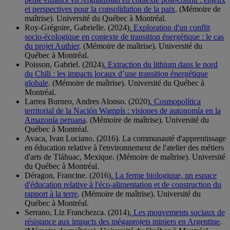
et perspectives pour la consolidation de la paix
. (Mémoire de
maîtrise). Université du Québec à Montréal.
Roy-Grégoire, Gabrielle. (2024)
. Exploration d'un conflit
socio-écologique en contexte de transition énergétique : le cas
du projet Authier
. (Mémoire de maîtrise). Université du
Québec à Montréal.
Poisson, Gabriel. (2024)
. Extraction du lithium dans le nord
du Chili : les impacts locaux d’une transition énergétique
globale
. (Mémoire de maîtrise). Université du Québec à
Montréal.
Larrea Burneo, Andres Alonso. (2020)
. Cosmopolítica
territorial de la Nación Wampís : visiones de autonomía en la
Amazonía peruana
. (Mémoire de maîtrise). Université du
Québec à Montréal.
Avaca, Ivan Luciano. (2016). La communauté d'apprentissage
en éducation relative à l'environnement de l'atelier des métiers
d'arts de Tláhuac, Mexique. (Mémoire de maîtrise). Université
du Québec à Montréal.
Déragon, Francine. (2016)
. La ferme biologique, un espace
d'éducation relative à l'éco-alimentation et de construction du
rapport à la terre
. (Mémoire de maîtrise). Université du
Québec à Montréal.
Serrano, Liz Franchezca. (2014)
. Les mouvements sociaux de
résistance aux impacts des mégaprojets miniers en Argentine
.