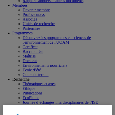
Rapports annuels et autres documents
Membres
Devenir membre
Professeur.e.s
Associés
Unités de recherche
Partenaires
Programmes
Découvrez les programmes en sciences de
l'environnement de l'UQAM
Certificat
Baccalauréat
Maîtrise
Doctorat
Environnements nourriciers
École d’été
Cours de terrain
Recherche
Thématiques et axes
Éthique
Publications
ÉcoPlume
Journée d’échanges interdisciplinaires de l’ISE
Webinaires Jeunes chercheuses & jeunes chercheurs de
l’ISE