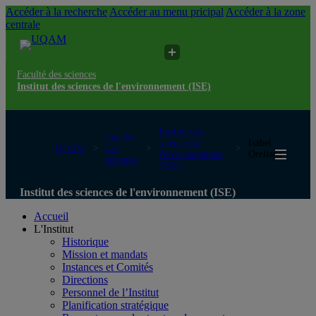
Accéder à la recherche
Accéder au menu pricipal
Accéder à la zone
centrale
Faculté des sciences
Institut des sciences de l'environnement (ISE)
Institut des
Faculté
sciences de
Isabel
UQAM
des
l'environnement
Orellana
sciences
(ISE)
Institut des sciences de l'environnement (ISE)
Accueil
L'Institut
Historique
Mission et mandats
Instances et Comités
Directions
Personnel de l’Institut
Planification stratégique