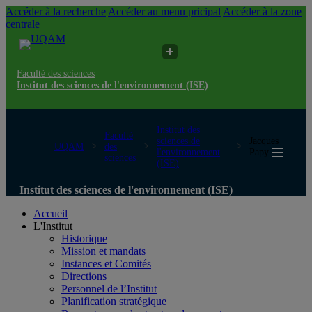
Accéder à la recherche
Accéder au menu pricipal
Accéder à la zone
centrale
Faculté des sciences
Institut des sciences de l'environnement (ISE)
Institut des
Faculté
sciences de
Jacques
UQAM
des
l'environnement
Papy
sciences
(ISE)
Institut des sciences de l'environnement (ISE)
Accueil
L'Institut
Historique
Mission et mandats
Instances et Comités
Directions
Personnel de l’Institut
Planification stratégique