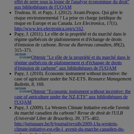
effet de serre sous la loupe de l'analyse économique du droit"
aux bibliothèques de l'UQAM
Trudeau, H. et Papy, J. (2012). Avant-Propos. Qui gère le
risque environnemental ? La prise en charge juridique du
risque en Europe et au Canada.
Lex Electronica
,
17
(1).
http://www.lex-electronica.org/s/162
.
Papy, J. (2011). Le rôle de la propriété et du marché dans le
régime québécois de plafonnement et d'échange de droits
d'émission de carbone.
Revue du Barreau canadien
,
89
(2),
315–371.
Obtenir "Le rôle de la propriété et du marché dans le
régime québécois de plafonnement et d'échange de droits
d'émission de carbone" aux bibliothèques de l'UQAM
Papy, J. (2010). Economic instrument without incentive: the
case of agriculture under the NZ-ETS.
Resource Management
Bulletin
,
8
, 169.
Obtenir "Economic instrument without incentive: the
case of agriculture under the NZ-ETS" aux bibliothèques de
l'UQAM
Papy, J. (2009). La Western Climate Initiative est-elle l'avenir
du marché canadien du carbone?
Revue de droit de l'ULB
(Université Libre de Bruxelles)
,
39
, 375–402.
http://jurisquare.be/fr/journal/revulb/2009-1/la-western-
climate-initiative-est-elle-l_avenir-du-marche-canadien-du-