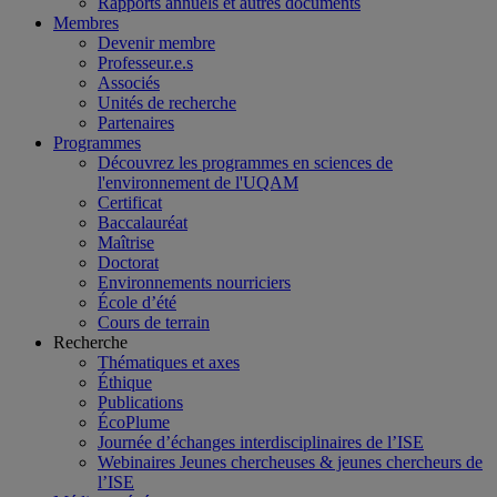
Rapports annuels et autres documents
Membres
Devenir membre
Professeur.e.s
Associés
Unités de recherche
Partenaires
Programmes
Découvrez les programmes en sciences de
l'environnement de l'UQAM
Certificat
Baccalauréat
Maîtrise
Doctorat
Environnements nourriciers
École d’été
Cours de terrain
Recherche
Thématiques et axes
Éthique
Publications
ÉcoPlume
Journée d’échanges interdisciplinaires de l’ISE
Webinaires Jeunes chercheuses & jeunes chercheurs de
l’ISE