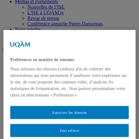
Médias et événements
Nouvelles de l’ISE
L'ISE à UQAM.tv
Revue de presse
Conférence annuelle Pierre-Dansereau
Nous joindre
Suivez-nous
Préférences en matière de témoins
Linkedin
Youtube
Nous utilisons des témoins (cookies) afin de collecter des
Facebook
informations qui nous permettent d’améliorer votre expérience sur
Instagram
le site, de vous proposer des contenus vidéo, d’analyser les
Futurs étudiants
statistiques de fréquentation, etc. Vous pouvez personnaliser votre
Étudier à l'Institut des sciences de l'environnement
choix en sélectionnant « Préférences ».
(ISE)
Perspectives professionnelles
Témoignages
Autoriser les témoins
Étudiants
Liens incontournables
Soutien financier
Tout refuser
Associations étudiantes
ÉcoPlume