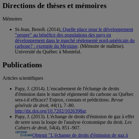
Directions de thèses et mémoires
Mémoires
St-Jean, Benoît. (2014)
. Quelle place pour le développement
"propre" au bénéfice des populations des pays en
développement dans le marché réglementé nord-américain du
carbone? : exemple du Mexique
. (Mémoire de maîtrise).
Université du Québec à Montréal.
Publications
Articles scientifiques
Papy, J. (2014). L'encadrement de l'échange de droits
d'émission dans le marché réglementé du carbone au Québec
sera-t-il efficace? Enjeux, constats et prédictions.
Revue
générale de droit
,
44
(1), 7–80.
http://dx.doi.org/10.7202/1026398ar
.
Papy, J. (2013). L'échange de droits d'émission de gaz à effet
de serre sous la loupe de l'analyse économique du droit.
Les
Cahiers de droit
,
54
(4), 851–907.
Obtenir "L'échange de droits d'émission de gaz à