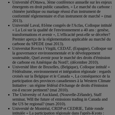
Université d'Ottawa, 3ème conférence annuelle sur les enjeux
émergents en droit public canadien, « Le marché du carbone :
chimère juridique ou mariage réussi d'un instrument de
conformité réglementaire et d'un instrument de marché » (mai
2013).
Université Laval, 81ème congrès de l'Acfas, Colloque intitulé
« La Loi sur la qualité de l'environnement a 40 ans : genèse,
transformations et avenir », L'efficacité peut-elle se décréter?
Premier aperçu de la réglementation applicable au marché du
carbone du SPEDE (mai 2013).
Universitat Rovira i Virgili, CEDAT, (Espagne), Colloque sur
la gouvernance environnementale et le développement
soutenable, Quel avenir pour le marché des droits d'émission
de carbone en Amérique du Nord?, (décembre 2010).
Université libre de Bruxelles, (Belgique), Colloque intitulé «
Fédéralisme, environnement et intégration régionale : regards
croisés sur la Belgique et le Canada », La conséquence de la
participation des provinces canadiennes à la Western Climate
Initiative : un régime fédéral d'échange de droits d'émission
est-il encore pertinent? (mai 2010).
The University of Auckland, (Nouvelle-Zélande), Staff
seminar, Will the future of emissions trading in Canada and
the US be regional? (mars 2010).
Université de Montréal, CRDP et CEDRIE, Table ronde
intitulée « La participation régionale dans l'après-Kyoto :