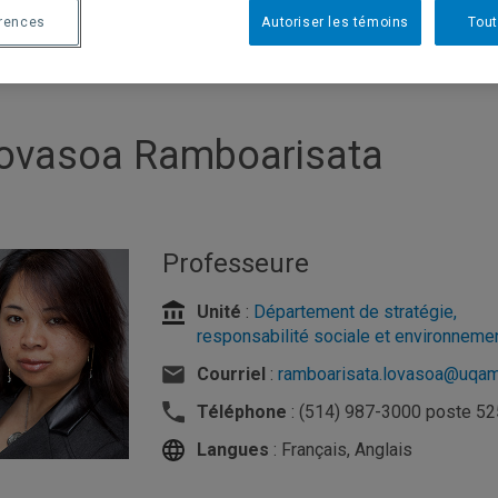
érences
Autoriser les témoins
Tout
ovasoa Ramboarisata
Professeure
Unité
:
Département de stratégie,
responsabilité sociale et environneme
Courriel
:
ramboarisata.lovasoa@uqam
Téléphone
: (514) 987-3000 poste 5
Langues
: Français, Anglais