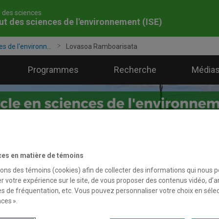
é des sciences
tut des sciences de l'environnement (ISE)
es de l'environn...
Lovasoa Ramboarisata
Programmes
Recherche
Médias
ces en matière de témoins
sons des témoins (cookies) afin de collecter des informations qui nous 
r votre expérience sur le site, de vous proposer des contenus vidéo, d’a
es de fréquentation, etc. Vous pouvez personnaliser votre choix en séle
ces ».