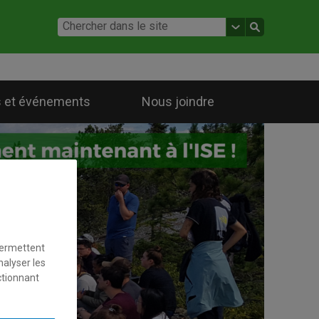
 et événements
Nous joindre
permettent
nalyser les
ctionnant