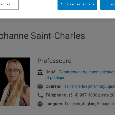
érences
Autoriser les témoins
Tout
ohanne Saint-Charles
Professeure
Unité
:
Département de communication
et publique
Courriel
:
saint-charles.johanne@uqam
Téléphone
: (514) 987-3000 poste 2
Langues
: Français, Anglais, Espagnol