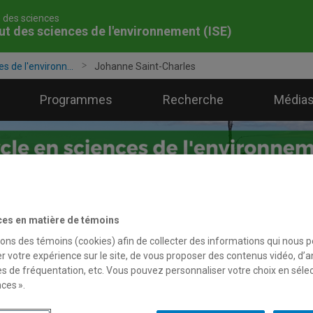
é des sciences
tut des sciences de l'environnement (ISE)
es de l'environn...
Johanne Saint-Charles
Programmes
Recherche
Médias
ces en matière de témoins
sons des témoins (cookies) afin de collecter des informations qui nous 
r votre expérience sur le site, de vous proposer des contenus vidéo, d’a
es de fréquentation, etc. Vous pouvez personnaliser votre choix en séle
ces ».