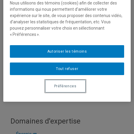
Nous utilisons des témoins (cookies) afin de collecter des
informations qui nous permettent d’améliorer votre
expérience sur le site, de vous proposer des contenus vidéo,
d’analyser les statistiques de fréquentation, etc. Vous
pouvez personnaliser votre choix en sélectionnant
« Préférences ».
Autoriser les témoins
Unité
:
Département de chimie
Tout refuser
Courriel
:
siaj.mohamed@uqam.ca
Téléphone
: (514) 987-3000 poste 1921
Préférences
Langues
: Français, Anglais
Domaines d'expertise