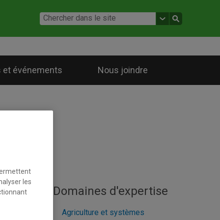
 et événements
Nous joindre
permettent
nalyser les
Domaines d'expertise
ctionnant
Agriculture et systèmes