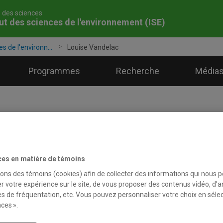
é des sciences
tut des sciences de l'environnement (ISE)
es de l'environn...
Louise Vandelac
Programmes
Recherche
Médias
ouise Vandelac
ces en matière de témoins
sons des témoins (cookies) afin de collecter des informations qui nous 
r votre expérience sur le site, de vous proposer des contenus vidéo, d’a
Professeure
es de fréquentation, etc. Vous pouvez personnaliser votre choix en séle
ces ».
Unité
:
Département de sociologie