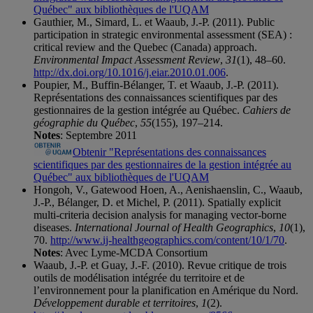
Québec" aux bibliothèques de l'UQAM
Gauthier, M., Simard, L. et Waaub, J.-P. (2011). Public
participation in strategic environmental assessment (SEA) :
critical review and the Quebec (Canada) approach.
Environmental Impact Assessment Review
,
31
(1), 48–60.
http://dx.doi.org/10.1016/j.eiar.2010.01.006
.
Poupier, M., Buffin-Bélanger, T. et Waaub, J.-P. (2011).
Représentations des connaissances scientifiques par des
gestionnaires de la gestion intégrée au Québec.
Cahiers de
géographie du Québec
,
55
(155), 197–214.
Notes
: Septembre 2011
Obtenir "Représentations des connaissances
scientifiques par des gestionnaires de la gestion intégrée au
Québec" aux bibliothèques de l'UQAM
Hongoh, V., Gatewood Hoen, A., Aenishaenslin, C., Waaub,
J.-P., Bélanger, D. et Michel, P. (2011). Spatially explicit
multi-criteria decision analysis for managing vector-borne
diseases.
International Journal of Health Geographics
,
10
(1),
70.
http://www.ij-healthgeographics.com/content/10/1/70
.
Notes
: Avec Lyme-MCDA Consortium
Waaub, J.-P. et Guay, J.-F. (2010). Revue critique de trois
outils de modélisation intégrée du territoire et de
l’environnement pour la planification en Amérique du Nord.
Développement durable et territoires
,
1
(2).