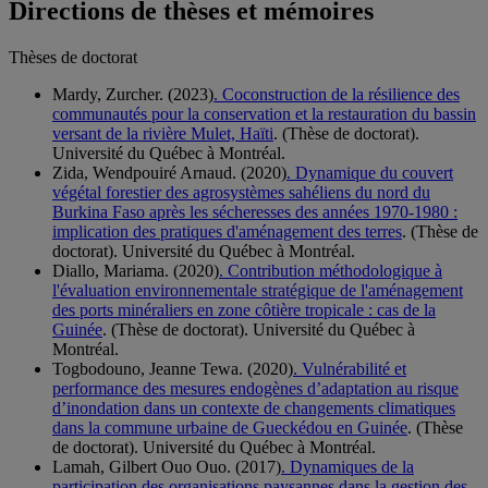
Directions de thèses et mémoires
Thèses de doctorat
Mardy, Zurcher. (2023)
. Coconstruction de la résilience des
communautés pour la conservation et la restauration du bassin
versant de la rivière Mulet, Haïti
. (Thèse de doctorat).
Université du Québec à Montréal.
Zida, Wendpouiré Arnaud. (2020)
. Dynamique du couvert
végétal forestier des agrosystèmes sahéliens du nord du
Burkina Faso après les sécheresses des années 1970-1980 :
implication des pratiques d'aménagement des terres
. (Thèse de
doctorat). Université du Québec à Montréal.
Diallo, Mariama. (2020)
. Contribution méthodologique à
l'évaluation environnementale stratégique de l'aménagement
des ports minéraliers en zone côtière tropicale : cas de la
Guinée
. (Thèse de doctorat). Université du Québec à
Montréal.
Togbodouno, Jeanne Tewa. (2020)
. Vulnérabilité et
performance des mesures endogènes d’adaptation au risque
d’inondation dans un contexte de changements climatiques
dans la commune urbaine de Gueckédou en Guinée
. (Thèse
de doctorat). Université du Québec à Montréal.
Lamah, Gilbert Ouo Ouo. (2017)
. Dynamiques de la
participation des organisations paysannes dans la gestion des