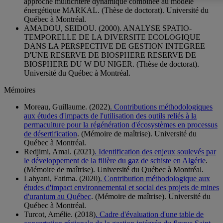
approche multicritère dynamique combinée au modèle
énergétique MARKAL. (Thèse de doctorat). Université du
Québec à Montréal.
AMADOU, SEIDOU. (2000). ANALYSE SPATIO-
TEMPORELLE DE LA DIVERSITE ECOLOGIQUE
DANS LA PERSPECTIVE DE GESTION INTEGREE
D'UNE RESERVE DE BIOSPHERE RESERVE DE
BIOSPHERE DU W DU NIGER. (Thèse de doctorat).
Université du Québec à Montréal.
Mémoires
Moreau, Guillaume. (2022)
. Contributions méthodologiques
aux études d'impacts de l'utilisation des outils reliés à la
permaculture pour la régénération d'écosystèmes en processus
de désertification
. (Mémoire de maîtrise). Université du
Québec à Montréal.
Redjimi, Amal. (2021)
. Identification des enjeux soulevés par
le développement de la filière du gaz de schiste en Algérie
.
(Mémoire de maîtrise). Université du Québec à Montréal.
Lahyani, Fatima. (2020)
. Contribution méthodologique aux
études d'impact environnemental et social des projets de mines
d'uranium au Québec
. (Mémoire de maîtrise). Université du
Québec à Montréal.
Turcot, Amélie. (2018)
. Cadre d'évaluation d'une table de