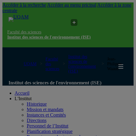
Accéder à la recherche
Accéder au menu pricipal
Accéder à la zone
centrale
Faculté des sciences
Institut des sciences de l'environnement (ISE)
Institut des
Faculté
Jean-
sciences de
UQAM
des
Philippe
l'environnement
sciences
Waaub
(ISE)
Institut des sciences de l'environnement (ISE)
Accueil
L'Institut
Historique
Mission et mandats
Instances et Comités
Directions
Personnel de l’Institut
Planification stratégique