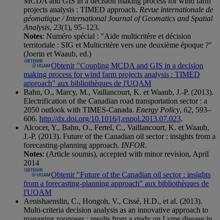
MCDA and GIS in a decision making process for wind farm
projects analysis : TIMED approach.
Revue internationale de
géomatique / International Journal of Geomatics and Spatial
Analysis
,
23
(1), 95–123.
Notes
: Numéro spécial : "Aide multicritère et décision
territoriale : SIG et Multicritère vers une deuxième époque ?"
(Joerin et Waaub, ed.)
Obtenir "Coupling MCDA and GIS in a decision
making process for wind farm projects analysis : TIMED
approach" aux bibliothèques de l'UQAM
Bahn, O., Marcy, M., Vaillancourt, K. et Waaub, J.-P. (2013).
Electrification of the Canadian road transportation sector : a
2050 outlook with TIMES-Canada.
Energy Policy
,
62
, 593–
606.
http://dx.doi.org/10.1016/j.enpol.2013.07.023
.
Alcocer, Y., Bahn, O., Fertel, C., Vaillancourt, K. et Waaub,
J.-P. (2013). Future of the Canadian oil sector : insights from a
forecasting-planning approach.
INFOR
.
Notes
: (Article soumis), accepted with minor revision, April
2014
Obtenir "Future of the Canadian oil sector : insights
from a forecasting-planning approach" aux bibliothèques de
l'UQAM
Aenishaenslin, C., Hongoh, V., Cissé, H.D., et al. (2013).
Multi-criteria decision analysis as an innovative approach to
managing zoonoses : results from a study on Lyme disease in