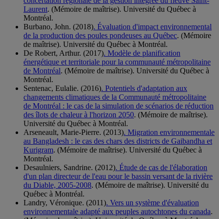
concertation régionale de la gestion intégrée du fleuve Saint-
Laurent
. (Mémoire de maîtrise). Université du Québec à
Montréal.
Burbano, John. (2018)
. Évaluation d'impact environnemental
de la production des poules pondeuses au Québec
. (Mémoire
de maîtrise). Université du Québec à Montréal.
De Robert, Arthur. (2017)
. Modèle de planification
énergétique et territoriale pour la communauté métropolitaine
de Montréal
. (Mémoire de maîtrise). Université du Québec à
Montréal.
Sentenac, Eulalie. (2016)
. Potentiels d'adaptation aux
changements climatiques de la Communauté métropolitaine
de Montréal : le cas de la simulation de scénarios de réduction
des îlots de chaleur à l'horizon 2050
. (Mémoire de maîtrise).
Université du Québec à Montréal.
Arseneault, Marie-Pierre. (2013)
. Migration environnementale
au Bangladesh : le cas des chars des districts de Gaibandha et
Kurigram
. (Mémoire de maîtrise). Université du Québec à
Montréal.
Desaulniers, Sandrine. (2012)
. Étude de cas de l'élaboration
d'un plan directeur de l'eau pour le bassin versant de la rivière
du Diable, 2005-2008
. (Mémoire de maîtrise). Université du
Québec à Montréal.
Landry, Véronique. (2011)
. Vers un système d'évaluation
environnementale adapté aux peuples autochtones du canada
.