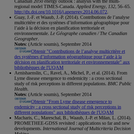
Canadian 2050 energy outlook : analysis with the multi-
regional model TIMES-Canada.
Applied Energy
,
132
, 56–65.
http://dx.doi.org/10.1016/j.apenergy.2014.06.072
.
Guay, J.-F. et Waaub, J.-P. (2014). Contributions de l’analyse
multicritère et des systèmes d’information géographique pour
l’aide à la décision en planification territoriale et
environnementale.
Le Géographe canadien / The Canadian
Geographer
.
Notes
: (Article soumis), Septembre 2014
Obtenir "Contributions de l’analyse multicritère et
des systèmes d’information géographique pour l’aide à la
décision en planification territoriale et environnementale" aux
bibliothèques de l'UQAM
Aenishaenslin, C., Ravel, A., Michel, P., et al. (2014). From
Lyme disease emergence to endemicity : a cross sectional
study of risk perceptions in different populations.
BMC Public
Health
.
Notes
: (Article soumis), September 2014
Obtenir "From Lyme disease emergence to
endemicity : a cross sectional study of risk perceptions in
different populations" aux bibliothèques de l'UQAM
Macharis, C., Mareschal, B., Waaub, J.-P. et Milan, L. (2014).
PROMETHEE-GDSS revisited : applications so far and new
developments.
International Journal of Multicriteria Decision
Making
.