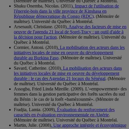
(Mémoire de maîtrise). Université du Québec à Montréal.
Shuku Onemba, Nicolas. (2011)
. Impact de l'utilisation de
l'énergie-bois dans la ville province de Kinshasa en
République démocratique du Congo (RDC)
. (Mémoire de
maîtrise). Université du Québec à Montréal.
Arsenault, Christiane. (2010)
. Analyse des facteurs de mise en
oeuvre de l'agenda 21 local de Sorel-Tracy : un outil d'aide à
la décision pour l'action
. (Mémoire de maîtrise). Université du
Québec à Montréal.
Cormier, Antoni. (2010)
. La mobilisation des acteurs dans les
initiatives locales de mise en oeuvre du développement
durable au Burkina Faso
. (Mémoire de maîtrise). Université
du Québec à Montréal.
Savard, Catherine. (2010)
. La mobilisation des acteurs dans
les initiatives locales de mise en oeuvre du développement
durable : le cas des Agendas 21 locaux du Sénégal
. (Mémoire
de maîtrise). Université du Québec à Montréal.
Assogba, Fried Linda Mireille. (2009). L'«empowerment» des
femmes dans la gestion participative des forêts sacrées du sud
du Bénin : le cas de la forêt «bamèzounmè». (Mémoire de
maîtrise). Université du Québec à Montréal.
Fradjia, Lamia. (2009)
. Évaluation du renforcement des
capacités en évaluation environnementale en Algérie
.
(Mémoire de maîtrise). Université du Québec à Montréal.
Martin, Julie. (2008)
. Une approche intégrée et écosystémique