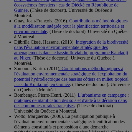
écosystèmes forestiers : cas de Diécké en République de
Guinée
. (Thèse de doctorat). Université du Québec à
Montréal.
Guay, Jean-François. (2016)
. Contributions méthodologiques
à la modélisation intégrée pour la planification territoriale et
environnementale
. (Thèse de doctorat). Université du Québec
à Montréal.
Djibrilla Cissé, Hassane. (2013)
. Intégration de la biodiversité
dans l'évaluation environnementale stratégique des
aménagements dans le bassin fluvial du programme Kandadji
au Niger
. (Thèse de doctorat). Université du Québec à
Montréal.
Samoura, Karim. (2011)
. Contributions méthodologiques à
l'évaluation environnementale stratégique de l'exploitation du
potentiel hydroélectrique des bassins côtiers en milieu tropical
: cas du Konkouré, en Guinée
. (Thèse de doctorat). Université
du Québec à Montréal.
Bombenger, Pierre-Henri. (2011)
. L'urbanisme en campagne :
pratiques de planification des sols et d'aide à la décision dans
des communes rurales françaises
. (Thèse de doctorat).
Université du Québec à Montréal.
Wotto, Marguerite. (2006). La participation publique à
l'évaluation environnementale stratégique: identification des
éléments constitutifs et proposition d'une démarche