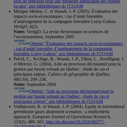
axes de réflexion pour une meilleure implication des réalités
locales" aux bibliothèques de l'UQAM
Mengue Medou, C. et Waaub, J.-P. (2005). Évaluation des
impacts socio-économiques : cas d’unité forestière
d’aménagement de la compagnie forestière Leroy-Gabon.
VertigO
,
6
(2).
Notes
: VertigO, La revue électronique en sciences de
l’environnement, Septembre 2005
Obtenir "Évaluation des impacts socio-économiques
: cas d’unité forestière d’aménagement de la compagnie
forestière Leroy-Gabon" aux bibliothèques de l'UQAM
Prévil, C., St-Onge, B., Waaub, J.-P., Filion, L., Rouffignat, J.
et Mercier, G. (2004). Aide au processus décisionnel pour la
gestion par bassin versant au Québec : étude de cas et
principaux enjeux.
Cahiers de géographie du Québec
,
48
(134), 209–238.
Notes
: Septembre 2004
Obtenir "Aide au processus décisionnel pour la
gestion par bassin versant au Québec : étude de cas et
principaux enjeux" aux bibliothèques de l'UQAM
Vaillancourt, K. et Waaub, J.-P. (2004). Equity in international
greenhouse gases abatement scenarios : a multicriteria
approach.
European Journal of Operational Research
,
153
(2), 489–505.
http://dx.doi.org/10.1016/S0377-
2217(03)00170-X
.