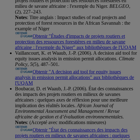
projets routiers et protection des ressources forestières en
milieu de savane africaine : l'exemple du Niger.
BELGEO
,
(2), 227–243.
Notes
: Titre anglais : Impact studies of road projects and
protection of forest resources in the African Savannah : the
example of Niger
Obtenir "Études d'impacts de projets routiers et
protection des ressources forestières en milieu de savane
africaine : l'exemple du Niger" aux bibliothèques de l'UQAM
Vaillancourt, K. et Waaub, J.-P. (2006). A decision aid tool for
equity issues analysis in emission permit allocations.
Climate
Policy
,
5
(5), 487–501.
Obtenir "A decision aid tool for equity issues
analysis in emission permit allocations" aux bibliothèques de
l'UQAM
Boubacar, D. et Waaub, J.-P. (2006). État des connaissances
des impacts des projets routiers en milieux de savanes
africaines : quelques axes de réflexion pour une meilleure
implication des réalités locales.
African Journal of
Environmental Assessment and Management / Revue
africaine de gestion et d’évaluation environnementales
.
Notes
: (Accepté avec modifications mineures)
Obtenir "État des connaissances des impacts des
projets routiers en milieux de savanes africaines : quelques