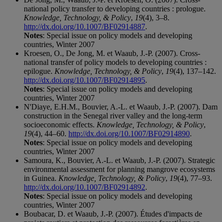
national policy transfer to developing countries : prologue.
Knowledge, Technology, & Policy
,
19
(4), 3–8.
http://dx.doi.org/10.1007/BF02914887
.
Notes
: Special issue on policy models and developing
countries, Winter 2007
Kroesen, O., De Jong, M. et Waaub, J.-P. (2007). Cross-
national transfer of policy models to developing countries :
epilogue.
Knowledge, Technology, & Policy
,
19
(4), 137–142.
http://dx.doi.org/10.1007/BF02914895
.
Notes
: Special issue on policy models and developing
countries, Winter 2007
N'Diaye, E.H.M., Bouvier, A.-L. et Waaub, J.-P. (2007). Dam
construction in the Senegal river valley and the long-term
socioeconomic effects.
Knowledge, Technology, & Policy
,
19
(4), 44–60.
http://dx.doi.org/10.1007/BF02914890
.
Notes
: Special issue on policy models and developing
countries, Winter 2007
Samoura, K., Bouvier, A.-L. et Waaub, J.-P. (2007). Strategic
environmental assessment for planning mangrove ecosystems
in Guinea.
Knowledge, Technology, & Policy
,
19
(4), 77–93.
http://dx.doi.org/10.1007/BF02914892
.
Notes
: Special issue on policy models and developing
countries, Winter 2007
Boubacar, D. et Waaub, J.-P. (2007). Études d'impacts de