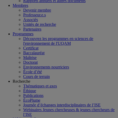
Rapports annuels et autres documents
Membres
Devenir membre
Professeur.e.s
Associés
Unités de recherche
Partenaires
Programmes
Découvrez les programmes en sciences de
l'environnement de l'UQAM
Certificat
Baccalauréat
Maîtrise
Doctorat
Environnements nourriciers
École d’été
Cours de terrain
Recherche
Thématiques et axes
Éthique
Publications
ÉcoPlume
Journée d’échanges interdisciplinaires de l’ISE
Webinaires Jeunes chercheuses & jeunes chercheurs de
l’ISE