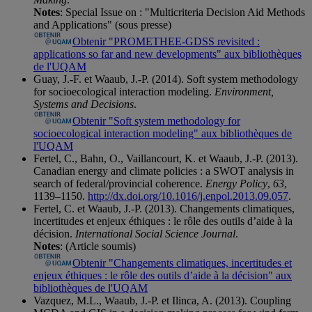
Notes
: Special Issue on : "Multicriteria Decision Aid Methods
and Applications" (sous presse)
Obtenir "PROMETHEE-GDSS revisited :
applications so far and new developments" aux bibliothèques
de l'UQAM
Guay, J.-F. et Waaub, J.-P. (2014). Soft system methodology
for socioecological interaction modeling.
Environment,
Systems and Decisions
.
Obtenir "Soft system methodology for
socioecological interaction modeling" aux bibliothèques de
l'UQAM
Fertel, C., Bahn, O., Vaillancourt, K. et Waaub, J.-P. (2013).
Canadian energy and climate policies : a SWOT analysis in
search of federal/provincial coherence.
Energy Policy
,
63
,
1139–1150.
http://dx.doi.org/10.1016/j.enpol.2013.09.057
.
Fertel, C. et Waaub, J.-P. (2013). Changements climatiques,
incertitudes et enjeux éthiques : le rôle des outils d’aide à la
décision.
International Social Science Journal
.
Notes
: (Article soumis)
Obtenir "Changements climatiques, incertitudes et
enjeux éthiques : le rôle des outils d’aide à la décision" aux
bibliothèques de l'UQAM
Vazquez, M.L., Waaub, J.-P. et Ilinca, A. (2013). Coupling