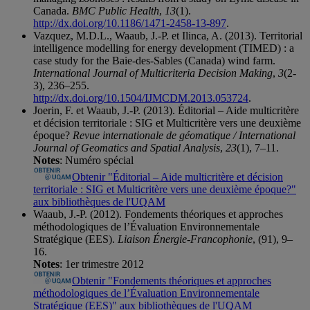
Canada.
BMC Public Health
,
13
(1).
http://dx.doi.org/10.1186/1471-2458-13-897
.
Vazquez, M.D.L., Waaub, J.-P. et Ilinca, A. (2013). Territorial
intelligence modelling for energy development (TIMED) : a
case study for the Baie-des-Sables (Canada) wind farm.
International Journal of Multicriteria Decision Making
,
3
(2-
3), 236–255.
http://dx.doi.org/10.1504/IJMCDM.2013.053724
.
Joerin, F. et Waaub, J.-P. (2013). Éditorial – Aide multicritère
et décision territoriale : SIG et Multicritère vers une deuxième
époque?
Revue internationale de géomatique / International
Journal of Geomatics and Spatial Analysis
,
23
(1), 7–11.
Notes
: Numéro spécial
Obtenir "Éditorial – Aide multicritère et décision
territoriale : SIG et Multicritère vers une deuxième époque?"
aux bibliothèques de l'UQAM
Waaub, J.-P. (2012). Fondements théoriques et approches
méthodologiques de l’Évaluation Environnementale
Stratégique (EES).
Liaison Énergie-Francophonie
, (91), 9–
16.
Notes
: 1er trimestre 2012
Obtenir "Fondements théoriques et approches
méthodologiques de l’Évaluation Environnementale
Stratégique (EES)" aux bibliothèques de l'UQAM