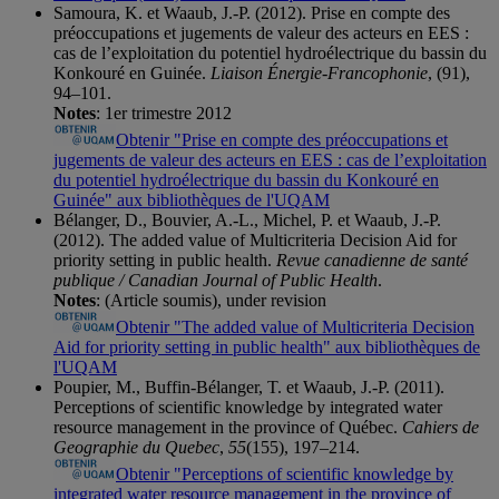
Samoura, K. et Waaub, J.-P. (2012). Prise en compte des
préoccupations et jugements de valeur des acteurs en EES :
cas de l’exploitation du potentiel hydroélectrique du bassin du
Konkouré en Guinée.
Liaison Énergie-Francophonie
, (91),
94–101.
Notes
: 1er trimestre 2012
Obtenir "Prise en compte des préoccupations et
jugements de valeur des acteurs en EES : cas de l’exploitation
du potentiel hydroélectrique du bassin du Konkouré en
Guinée" aux bibliothèques de l'UQAM
Bélanger, D., Bouvier, A.-L., Michel, P. et Waaub, J.-P.
(2012). The added value of Multicriteria Decision Aid for
priority setting in public health.
Revue canadienne de santé
publique / Canadian Journal of Public Health
.
Notes
: (Article soumis), under revision
Obtenir "The added value of Multicriteria Decision
Aid for priority setting in public health" aux bibliothèques de
l'UQAM
Poupier, M., Buffin-Bélanger, T. et Waaub, J.-P. (2011).
Perceptions of scientific knowledge by integrated water
resource management in the province of Québec.
Cahiers de
Geographie du Quebec
,
55
(155), 197–214.
Obtenir "Perceptions of scientific knowledge by
integrated water resource management in the province of