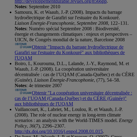
http://developpementdurable.revues.org/8566pp
.
Notes
: Septembre 2010
Samoura, K. et Waaub, J.-P. (2008). Impacts du barrage
hydroélectrique de Garafiri sur l'estuaire du Konkouré.
Liaison Énergie-Francophonie
,
Septembre 2008
, 122–131.
Notes
: Numéro spécial Septembre 2008 : Biodiversité,
énergie et changements climatiques : enjeux et perspectives –
UICN, 8e Congrès mondial de la nature, Barcelone 2008
Obtenir "Impacts du barrage hydroélectrique de
Garafiri sur l'estuaire du Konkouré" aux bibliothèques de
l'UQAM
Boiro, I., Kourouma, D.L., Lalande, J.-Y., Raymond, M. et
Waaub, J.-P. (2008). La coopération universitaire
décentralisée : cas de l’UQAM (Canada-Québec) et du CÉRE
(Guinée).
Liaison Énergie-Francophonie
, (77), 54–58.
Notes
: 4e trimestre 2007
Obtenir "La coopération universitaire décentralisée :
cas de l’UQAM (Canada-Québec) et du CÉRE (Guinée)"
aux bibliothèques de l'UQAM
Vaillancourt, K., Labriet, M., Loulou, R. et Waaub, J.-P.
(2008). The role of nuclear energy in long-term climate
scenarios : an analysis with the World-TIMES model.
Energy
Policy
,
36
(7), 2296–2307.
http://dx.doi.org/10.1016/j.enpol.2008.01.015
.
De Jong, M., Waaub, J.-P. et Kroesen, O. (2007). Cross-