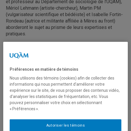
et professeur au Département de sociologie de l’UQAM),
Mériol Lehmann (artiste-chercheur), Martin PM
(vulgarisateur scientifique et bédéiste) et Isabelle Fortin-
Rondeau (autrice et militante affiliée à Mères au front)
aborderont le sujet au prisme de leurs expertises et
pratiques.
La rencontre se déroulera le 27 janvier, dès midi et sera
animée par Nicolas Langelier (Atelier 10).
*** L’événement est
gratuit
, mais l’inscription est
obligatoire
. ***
Préférences en matière de témoins
Nous utilisons des témoins (cookies) afin de collecter des
📅
Quand :
27 janvier 2026, 12h00-13h30
informations qui nous permettent d’améliorer votre
📍
Lieux :
UQAM, Pavillon Président-Kennedy (201,
expérience sur le site, de vous proposer des contenus vidéo,
er
avenue Président-Kennedy), 1
étage, salle PK-1140
d’analyser les statistiques de fréquentation, etc. Vous
pouvez personnaliser votre choix en sélectionnant
« Préférences ».
Inscription
Autoriser les témoins