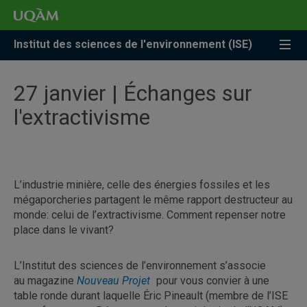
Accéder
Accéder
Accéder
à
au
à
la
menu
la
Institut des sciences de l'environnement (ISE)
recherche
pricipal
zone
centrale
27 janvier | Échanges sur
l'extractivisme
L’industrie minière, celle des énergies fossiles et les
mégaporcheries partagent le même rapport destructeur au
monde: celui de l’extractivisme. Comment repenser notre
place dans le vivant?
L’Institut des sciences de l’environnement s’associe
au magazine
Nouveau Projet
pour vous convier à une
table ronde durant laquelle Éric Pineault (membre de l’ISE