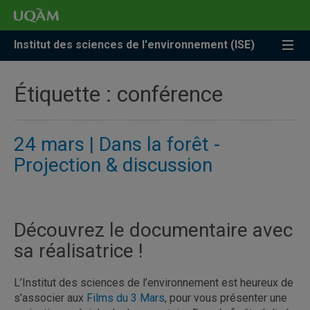
Accéder
Accéder
Accéder
à
au
à
la
menu
la
Institut des sciences de l'environnement (ISE)
recherche
pricipal
zone
centrale
Étiquette :
conférence
24 mars | Dans la forêt -
Projection & discussion
Découvrez le documentaire avec
sa réalisatrice !
L’Institut des sciences de l’environnement est heureux de
s’associer aux
Films du 3 Mars
, pour vous présenter une