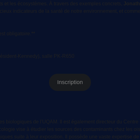
nts et les écosystèmes. À travers des exemples concrets,
Jonath
récieux indicateurs de la santé de notre environnement, et comm
st obligatoire.**
ésident-Kennedy), salle PK-R650
Inscription
s biologiques de l'UQAM. Il est également directeur du Centre 
gie vise à étudier les sources des contaminants chez les ois
ogiques suite à leur exposition. Il possède une vaste expertise