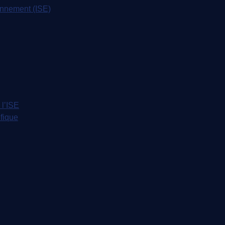
ronnement (ISE)
 l’ISE
ifique