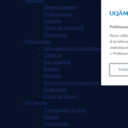
Membres
Devenir membre
Professeur.e.s
Associés
Préféren
Unités de recherche
Partenaires
Nous utili
Programmes
d’améliore
statistiqu
Découvrez les programmes en sciences d
« Préfére
Certificat
Baccalauréat
Maîtrise
Préf
Doctorat
Environnements nourriciers
École d’été
Cours de terrain
Recherche
Thématiques et axes
Éthique
Publications