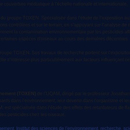
 couverture médiatique à l'échelle nationale et internationale.
u groupe TOXEN. Spécialisée dans l’étude de l’exposition aux p
ns contrôlées et sur le terrain, en s’appuyant sur l’analyse de
mment la contamination environnementale par les pesticides affec
 certaines espèces d'oiseaux au cours des dernières décennies.
oupe TOXEN. Ses travaux de recherche portent sur l’exposition
e s’intéresse plus particulièrement aux facteurs influençant cett
onnement (TOXEN)
de l’UQAM, dirigé par le professeur Jonathan
ts dans l'environnement, leur devenir dans l'organisme et leur
 est spécialisée dans l’étude des effets des retardateurs de fl
des pesticides chez les oiseaux.
nement
,
Institut des sciences de l'environnement
,
recherche
,
sci