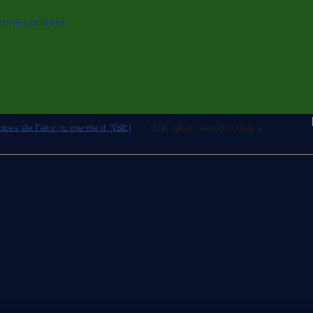
zone centrale
ences de l'environnement (ISE)
Étiquette :
écotoxicologie