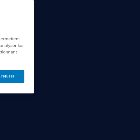
permettent
analyser les
ctionnant
 refuser