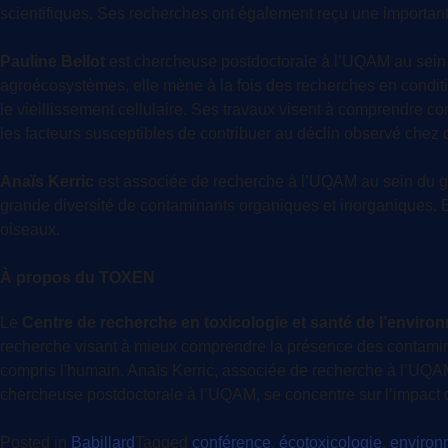
scientifiques. Ses recherches ont également reçu une importante
Pauline Bellot
est chercheuse postdoctorale à l’UQAM au sein d
agroécosystèmes, elle mène à la fois des recherches en conditio
le vieillissement cellulaire. Ses travaux visent à comprendre co
les facteurs susceptibles de contribuer au déclin observé chez
Anaïs Kerric
est associée de recherche à l’UQAM au sein du gr
grande diversité de contaminants organiques et inorganiques. Ell
oiseaux.
À propos du TOXEN
Le
Centre de recherche en toxicologie et santé de l’envir
recherche visant à mieux comprendre la présence des contaminan
compris l'humain. Anaïs Kerric, associée de recherche à l’UQAM,
chercheuse postdoctorale à l’UQAM, se concentre sur l’impact 
Posted in
Babillard
Tagged
conférence
,
écotoxicologie
,
environ