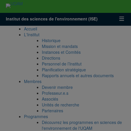
Accéder
Accéder
Accéder
à
au
à
la
menu
la
Institut des sciences de l'environnement (ISE)
recherche
pricipal
zone
centrale
Accueil
L'Institut
Historique
Mission et mandats
Instances et Comités
Directions
Personnel de l’Institut
Planification stratégique
Rapports annuels et autres documents
Membres
Devenir membre
Professeur.e.s
Associés
Unités de recherche
Partenaires
Programmes
Découvrez les programmes en sciences de
l'environnement de l'UQAM