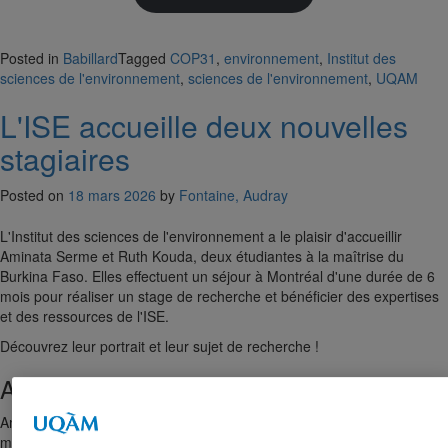
Posted in
Babillard
Tagged
COP31
,
environnement
,
Institut des
sciences de l'environnement
,
sciences de l'environnement
,
UQAM
L'ISE accueille deux nouvelles
stagiaires
Posted on
18 mars 2026
by
Fontaine, Audray
L'Institut des sciences de l'environnement a le plaisir d'accueillir
Aminata Serme et Ruth Kouda, deux étudiantes à la maîtrise du
Burkina Faso. Elles effectuent un séjour à Montréal d'une durée de 6
mois pour réaliser un stage de recherche et bénéficier des expertises
et des ressources de l'ISE.
Découvrez leur portrait et leur sujet de recherche !
Aminata Serme
Aminata Serme est étudiante en fin de cycle de Master en
management de l’environnement et développement durable à