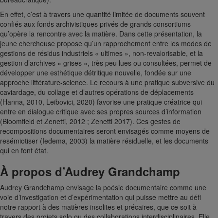
En effet, c’est à travers une quantité limitée de documents souvent
confiés aux fonds archivistiques privés de grands consortiums
qu’opère la rencontre avec la matière. Dans cette présentation, la
jeune chercheuse propose qu’un rapprochement entre les modes de
gestions de résidus industriels « ultimes », non-revalorisable, et la
gestion d’archives « grises », très peu lues ou consultées, permet de
développer une esthétique détritique nouvelle, fondée sur une
approche littérature-science. Le recours à une pratique subversive du
caviardage, du collage et d’autres opérations de déplacements
(Hanna, 2010, Leibovici, 2020) favorise une pratique créatrice qui
entre en dialogue critique avec ses propres sources d’information
(Bloomfield et Zenetti, 2012 ; Zenetti 2017). Ces gestes de
recompositions documentaires seront envisagés comme moyens de
resémiotiser (Iedema, 2003) la matière résiduelle, et les documents
qui en font état.
À propos d’Audrey Grandchamp
Audrey Grandchamp envisage la poésie documentaire comme une
voie d’investigation et d’expérimentation qui puisse mettre au défi
notre rapport à des matières insolites et précaires, que ce soit à
travers des projets solo ou des collaborations interdisciplinaires. Elle