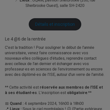
📍
Lieux :
UQAM, pavillon Sherbrooke (200, rue
Sherbrooke Ouest), salle SH-2420
Détails et inscription
Le 4 @6 de la rentrée
C’est la tradition ! Pour souligner le début de l’année
universitaire, venez faire connaissance avec vos
nouveaux∙elles collègues d’études, reprendre contact
avec celleux de l’an dernier et échanger avec vos
professeur∙es en sciences de l’environnement ou encore
avec des diplômé∙es de l’ISE, autour d’un verre de l’amitié.
** Cette activité est
réservée aux membres de l’ISE et
à ses étudiant∙es
. L’inscription est
obligatoire
.**
📅
Quand :
4 septembre 2024, 16h00 à 18h00
📍
Lieux :
Sous le ciel montréalais ! 😉 (Partie extérieure