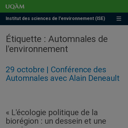
Accéder
Accéder
Accéder
à
au
à
la
menu
la
Institut des sciences de l'environnement (ISE)
recherche
pricipal
zone
centrale
Étiquette :
Automnales de
l'environnement
29 octobre | Conférence des
Automnales avec Alain Deneault
« L'écologie politique de la
biorégion : un dessein et une