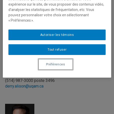
expérience sur le site, de vous proposer des contenus vidéo,
(514) 987-3000 poste 8481
d’analyser les statistiques de fréquentation, etc. Vous
daigneault.robert-andre@uqam.ca
pouvez personnaliser votre choix en sélectionnant
« Préférences ».
Autoriser les témoins
Tout refuser
Préférences
Derry, Alison
Professeure | Département des sciences biologiques
(514) 987-3000 poste 3496
derry.alison@uqam.ca