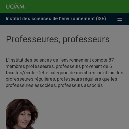
Accéder
Accéder
Accéder
à
au
à
la
menu
la
Institut des sciences de l'environnement (ISE)
recherche
pricipal
zone
centrale
Professeures, professeurs
L'Institut des sciences de l'environnement compte 87
membres professeures, professeurs provenant de 6
facultés/école. Cette catégorie de membres inclut tant les
professeures régulières, professeurs réguliers que les
professeures associées, professeurs associés.