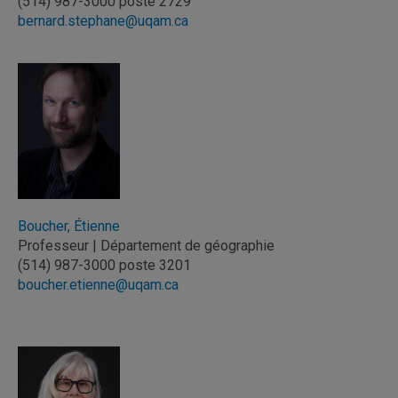
(514) 987-3000 poste 2729
bernard.stephane@uqam.ca
Boucher, Étienne
Professeur | Département de géographie
(514) 987-3000 poste 3201
boucher.etienne@uqam.ca