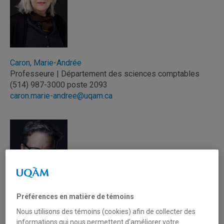
Caron, Marie-Andrée
Professeure | Département des sciences comptables
(514) 987-3000 poste 2093
caron.marie-andree@uqam.ca
Préférences en matière de témoins
Daigneault, Robert-André
Nous utilisons des témoins (cookies) afin de collecter des
Professeur | Département de géographie
informations qui nous permettent d’améliorer votre